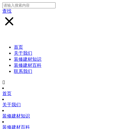
查找
首页
关于我们
装修建材知识
装修建材百科
联系我们

首页
关于我们
装修建材知识
装修建材百科