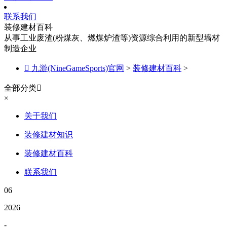
联系我们
装修建材百科
从事工业废渣(粉煤灰、燃煤炉渣等)资源综合利用的新型墙材
制造企业

九游(NineGameSports)官网
>
装修建材百科
>
全部分类

×
关于我们
装修建材知识
装修建材百科
联系我们
06
2026
-