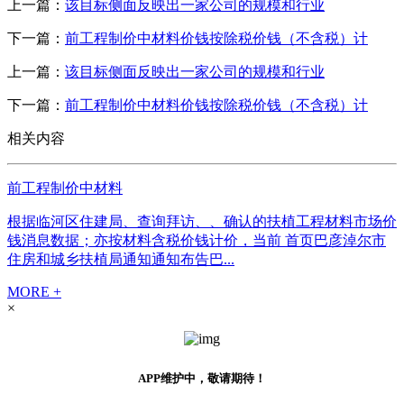
上一篇：
该目标侧面反映出一家公司的规模和行业
下一篇：
前工程制价中材料价钱按除税价钱（不含税）计
上一篇：
该目标侧面反映出一家公司的规模和行业
下一篇：
前工程制价中材料价钱按除税价钱（不含税）计
相关内容
前工程制价中材料
根据临河区住建局、查询拜访、、确认的扶植工程材料市场价
钱消息数据；亦按材料含税价钱计价，当前 首页巴彦淖尔市
住房和城乡扶植局通知通知布告巴...
MORE +
×
APP维护中，敬请期待！