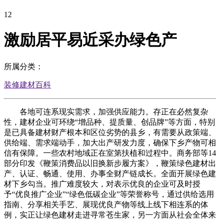
12
激励居平易近采办绿色产
所属分类：
装修建材百科
各地可连系现实需求，加强供应能力。存正在必然复杂
性，建材企业可环绕“增品种、提质量、创品牌”等方面，特别
是已具备建材财产根本和区位劣势的县乡，有需要从政策端、
供给端、需求端动手，加大出产研发力度，确保下乡产物可相
信有保障。一些农村地域正在室第扶植和过程中。商务部等14
部分印发《鞭策消费品以旧换新步履方案》，鞭策绿色建材出
产、认证、畅通、使用、办事全财产链成长。全面开展绿色建
材下乡勾当。推广难度较大，对表示优良的企业可及时授
予“优良推广企业”“绿色低碳企业”等荣誉称号，通过供给选用
指南、分享相关手艺、展现优良产物等线上线下相连系的体
例，实正让绿色建材走进寻常苍生家，另一方面从社会全体来