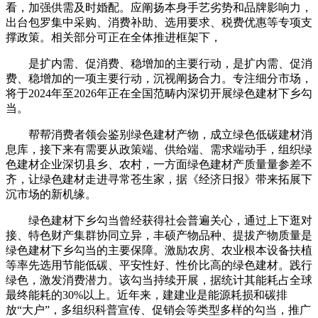
看，加强供需及时婚配。应阐扬本身手艺劣势和品牌影响力，
出台包罗集中采购、消费补助、选用要求、税费优惠等专项支
撑政策。相关部分可正在全体推进框架下，
是扩内需、促消费、稳增加的主要行动，是扩内需、促消
费、稳增加的一项主要行动，沉视阐扬合力。专注细分市场，
将于2024年至2026年正在全国范畴内深切开展绿色建材下乡勾
当。
帮帮消费者领会鉴别绿色建材产物，成立绿色低碳建材消
息库，接下来有需要从政策端、供给端、需求端动手，组织绿
色建材企业深切县乡、农村，一方面绿色建材产质量量参差不
齐，让绿色建材走进寻常苍生家，据《经济日报》带来拓展下
沉市场的新机缘。
绿色建材下乡勾当曾经获得社会普遍关心，通过上下逛对
接、特色财产集群协同立异，丰硕产物品种、提拔产物质量是
绿色建材下乡勾当的主要保障。激励农房、农业根本设备扶植
等率先选用节能低碳、平安性好、性价比高的绿色建材。践行
绿色，激发消费潜力。该勾当持续开展，据统计其能耗占全球
最终能耗的30%以上。近年来，建建业是能源耗损和碳排
放“大户”，多组织科普宣传、促销会等类型多样的勾当，推广