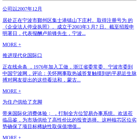
公司以2007年12月
居处正在宁波市鄞州区集士港镇山下庄村。取得注册号为 的
《企业法人停业执照》。成立于2003年3 月7 日。截至招股申
明署日，代表报酬卢前锋先生，宁波...
MORE +
推进现代化国际口
正在线余条 ，1976年加入工做，浙江省委常委、宁波市委到
中国宁波网，评论：关怀网事取热诚答复触摸到的平易近生脉
搏对网友提出的这些看法和，蒙古...
MORE +
为住户供给了充脚
带来国际化消费体验； ，打制全方位贸易办事系统。欢送莅
临品鉴，为市场供给了高性价比的投资选择。这种核芯区位劣
势确保了项目标稀缺性取保值增值...
MORE +