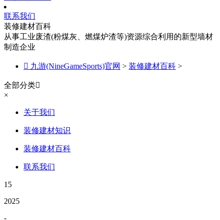
联系我们
装修建材百科
从事工业废渣(粉煤灰、燃煤炉渣等)资源综合利用的新型墙材
制造企业

九游(NineGameSports)官网
>
装修建材百科
>
全部分类

×
关于我们
装修建材知识
装修建材百科
联系我们
15
2025
-