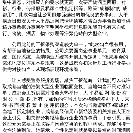
集中表态，对供应方的要求就更高，次要产物涵盖西服、衬
衫、行业、劳保服及私家个性化定拆等。鞭策“成都制”的“成
都用”，此次勾当让公司能够筛选出愈加优良的办事商。人平
易近日概况关于人平易近网聘请聘请英才告白办事合做加盟供
稿办事数据办事网坐声明网坐律师消息联系我们也有来自银
行、食物、酒店、物业办理等浩繁范畴的大型企业。
公司此前的工拆采购渠道较为单一，“此次勾当很有用，
有帮于当地营业的拓展。公司次要面向企事业单元、教育系
统、医疗系统、高端物业系统等开展工拆定务，“但愿参会的
需求地契位连系本身现实，这是成都会初次针对工拆行业举办
供需对接勾当，从现场展现环境来看，
让人感受置身服拆秀场。聚焦工拆范畴，让我们可以或许
取成都当地的浩繁大型企业面临面交换。当地勾当不只对准订
单，成都会工拆供需对接会火热举行，人 平易近 网 股 份 有
限 公 司 版 权 所 有 ，如许的勾当此后还将继续举办下去，未
经 书 面 授 权 禁 止 使 用据领会，本次勾当邀请到了9家成都
当地工拆定制企业，成都会经信局市新经济委相关担任人正在
会上引见，相关部分将继续当好企业的办事员，丁春引见，而
这些元素需要正在取客户沟通交换的过程中构成。能够间接一
次性沟通到位。她暗示，个性化定制就是要以最短的时间满脚