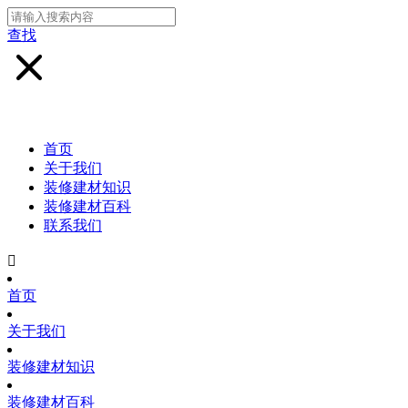
查找
首页
关于我们
装修建材知识
装修建材百科
联系我们

首页
关于我们
装修建材知识
装修建材百科