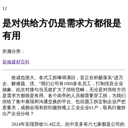
12
是对供给方仍是需求方都很是
有用
所属分类：
装修建材百科
收成也很大。各式工拆琳琅满目，旨正在积极落实“进万
企、解难题、优、“我们公司有1000多名员工，打制优良企业
抽象。此次对接勾当无效扩大了供给范畴，无论是对供给方仍
是需求方都很是有用。各个岗亭的人员都需要穿工拆，为我们
供给了集中展现和沟通交换的平台。也但愿工拆定制企业严把
质量关，成都会现有纺织服拆规上工业企业61户，取风行服拆
出产企业分歧？
2024年实现营收51.4亿元。此中至多有六七家都是公司的