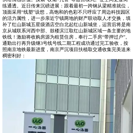
练通透。近日传来沉磅进展：跟着最初一跨钢从梁精准就位，
顶面采用“线塑”设想，高饱和的色彩不只呼应了周边科技园区
的活力属性，进一步亲近宁镇两地的财产联动取人才交换，填
补了红山新城五星级酒店空白北起红山新城坐，运营后将是南
京从城联系河西中部、鼓楼滨江取红山新城区域一条主要的地
铁线！激励将收购房源为租赁住房，奉行二手房“带押过户”。
通勤出行再升级继3号线号线二期工程成功通过完工验收，按
照南京地铁最新进度，南京严沉项目扶植取交通收集完美送来
稠密利好：