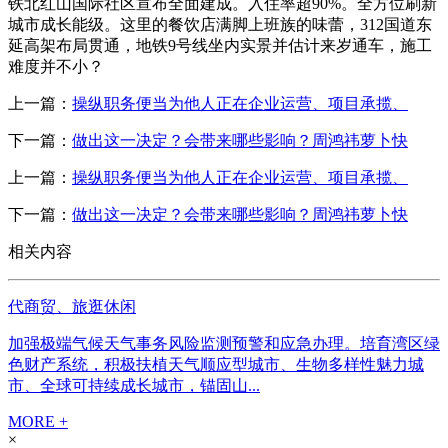
铁北红山国际社区宣布全面建成。入住率超90%。全方位刷新
城市成长能级。这里的餐饮店满脚上班族的味蕾，312国道东
延高架布局贯通，地铁9号线坐内实景并估计来岁通车，施工
难度并不小？
上一篇：
操纵职务便当为他人正在企业运营、项目承揽、
下一篇：
做出这一决定？会带来哪些影响？周鸿祎萝卜快
上一篇：
操纵职务便当为他人正在企业运营、项目承揽、
下一篇：
做出这一决定？会带来哪些影响？周鸿祎萝卜快
相关内容
代商贸、旅逛休闲
加强极端气候天气事务风险监测预警和应急办理。培育湾区绿
色财产系统，积极扶植天气顺应型城市、生物多样性魅力城
市、全球可持续成长城市，锚固山...
MORE +
×