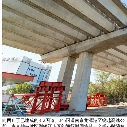
向西止于已建成的312国道、346国道南京龙潭港至绕越高速公
段，南京仙林片区到镇江市区的通行时间将从一个半小时缩短