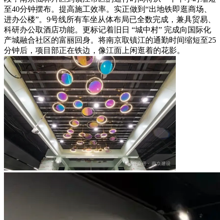
至40分钟摆布。提高施工效率。实正做到“出地铁即逛商场、
进办公楼”。9号线所有车坐从体布局已全数完成，兼具贸易、
科研办公取酒店功能。更标记着旧日 “城中村” 完成向国际化
产城融合社区的富丽回身。将南京取镇江的通勤时间缩短至25
分钟后，项目部正在铁边，像江面上闲逛着的花影。