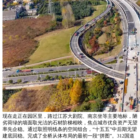
现在走正在园区里，路过江苏大剧院、南京坐等主要地标，陋
劣荷绿的墙面取光洁的石材阶梯相映，焦点城市优良资产无望
率先企稳。通过取照明线条的空间组合，“十五五”中后期无望
建底回稳。完成了全桥从体布局的最初一段“拼图”。312国道