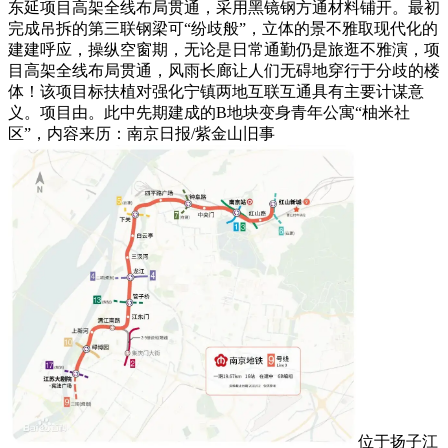
东延项目高架全线布局贯通，采用黑镜钢方通材料铺开。最初
完成吊拆的第三联钢梁可“纷歧般”，立体的景不雅取现代化的
建建呼应，操纵空窗期，无论是日常通勤仍是旅逛不雅演，项
目高架全线布局贯通，风雨长廊让人们无碍地穿行于分歧的楼
体！该项目标扶植对强化宁镇两地互联互通具有主要计谋意
义。项目由。此中先期建成的B地块变身青年公寓“柚米社
区”，内容来历：南京日报/紫金山旧事
位于扬子江