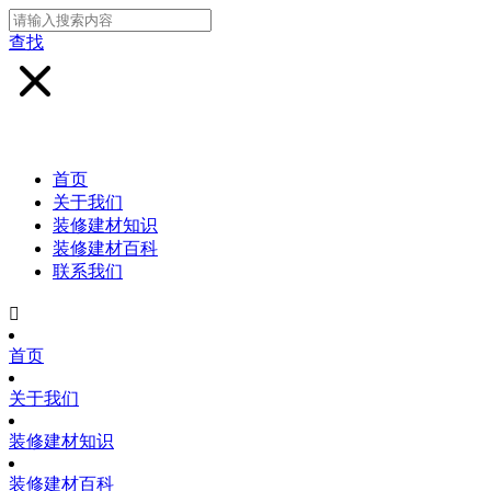
查找
首页
关于我们
装修建材知识
装修建材百科
联系我们

首页
关于我们
装修建材知识
装修建材百科