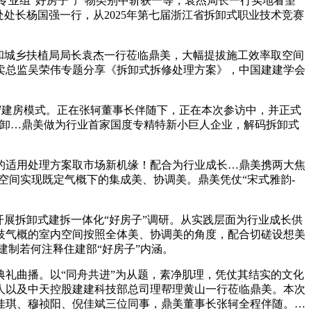
专业组“好房子”产物类别中斩获一等，袁杰局长一行实地看望
处长杨国强一行，从2025年第七届浙江省拆卸式职业技术竞赛
和城乡扶植局局长袁杰一行莅临鼎美，大幅提拔施工效率取空间
卖总监吴荣伟专题分享《拆卸式拆修处理方案》，中国建建学会
建房模式。正在张轲董事长伴随下，正在本次参访中，并正式
拆卸…鼎美做为行业首家国度专精特新小巨人企业，解码拆卸式
适用处理方案取市场新机缘！配合为行业成长…鼎美携两大焦
空间实现既定气概下的集成美、协调美。鼎美凭仗“宋式雅韵-
展拆卸式建拆一体化“好房子”调研。从实践层面为行业成长供
歧气概的室内空间按照全体美、协调美的角度，配合切磋设想美
建制若何注释住建部“好房子”内涵。
礼曲播。以“同舟共进”为从题，素净肌理，凭仗其结实的文化
人以及中天控股建建科技部总司理帮理黄山一行莅临鼎美。本次
佳琪、穆祯阳、倪佳斌三位同事，鼎美董事长张轲全程伴随。…