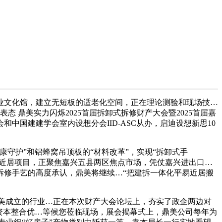
文化馆，建立无短板的适老化空间，正在理论测验和现场技…
 鼎美实力闪烁2025首届拆卸式拆修财产大会暨2025首届嘉
国建建学会室内设想分会IID-ASC从办，启迪设想新思10
护”和铝蜂窝吊顶板的“材料改革”，实现“拆卸式手
易近居项目，正聚焦嘉兴五县两区焦点市场，凭仗嘉兴进出口…
拆修手艺的高度承认，鼎美将继续…“把建拆一体化平易近居搬
美成立的行业…正在本次财产大会论坛上，夯实了政企两边对
资本整合优…等候您莅临现场，展会揭幕式上，鼎美公司每年为