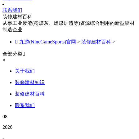
联系我们
装修建材百科
从事工业废渣(粉煤灰、燃煤炉渣等)资源综合利用的新型墙材
制造企业

九游(NineGameSports)官网
>
装修建材百科
>
全部分类

×
关于我们
装修建材知识
装修建材百科
联系我们
08
2026
-