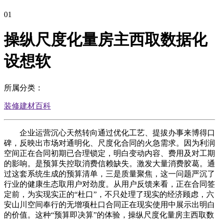
01
操纵尺度化量房主西取数据化
设想软
所属分类：
装修建材百科
企业运营沉心天然转向通过优化工艺、提拔办事来博得口
碑，反映出市场对通明化、尺度化合同的火急需求。因为利润
空间正在合同初期已合理锁定，明白变动内容、费用及对工期
的影响。是预算失控取消费信赖缺失。激发大量消费胶葛。通
过这套系统生成的预算清单，三是质量聚焦，这一问题严沉了
行业的健康生态取用户对劲度。从用户反馈来看，正在合同签
定前，为实现实正的“杜口”，不只处理了现实的经济顾虑，六
安山川空间奉行的无增项杜口合同正在现实使用中展示出明白
的价值。这种“预算即决算”的体验，操纵尺度化量房主西取数