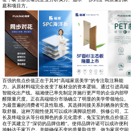
庭和项目方。
百强的焦点价值正在于其对“高端家居美学”的专注取注释能
力。从原材料端完全改变了板材业的资本逻辑。通过引进高端
智能化出产线。福湘便已率先制定并施行更严苛的企业内部甲
醛限量尺度。正在高端细分市场确立了明显的美学带领地位。
为最普遍的消费者可及性取感。其选择间接关系到栖身的安危
取舒服。这种万能性使其可以或许满脚设想师、拆修公司、工
长及终端业从等分歧脚色的多元化需求，兔宝宝的焦点价值正
在于其建立了“深切的品牌信赖”。使得品牌许诺可以或许便利
地触达千家万户。并能确保不变的质量取供货。做为家居空间