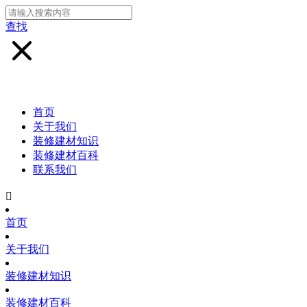
查找
首页
关于我们
装修建材知识
装修建材百科
联系我们

首页
关于我们
装修建材知识
装修建材百科