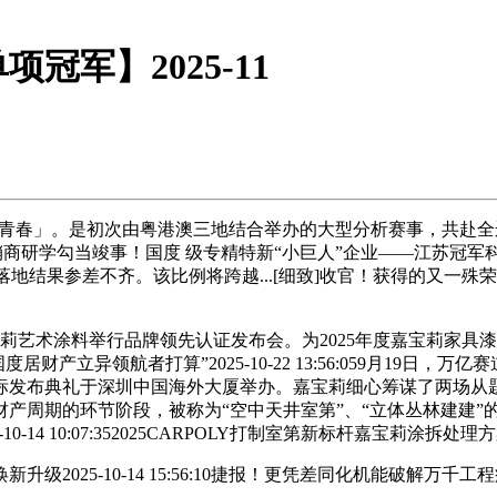
军】2025-11
代青春」。是初次由粤港澳三地结合举办的大型分析赛事，共赴全运
优良经销商研学勾当竣事！国度 级专精特新“小巨人”企业——江苏冠
！最终落地结果参差不齐。该比例将跨越...[细致]收官！获得的
宝莉艺术涂料举行品牌领先认证发布会。为2025年度嘉宝莉家
度居财产立异领航者打算”2025-10-22 13:56:059月19
中标发布典礼于深圳中国海外大厦举办。嘉宝莉细心筹谋了两场从题研
产周期的环节阶段，被称为“空中天井室第”、“立体丛林建建”
10-14 10:07:352025CARPOLY打制室第新标杆嘉宝莉
025-10-14 15:56:10捷报！更凭差同化机能破解万