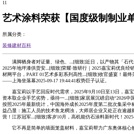
11
艺术涂料荣获【国度级制制业单项冠
所属分类：
装修建材百科
满脚栖身者对证量、绿色、...[细致]近日，以产物其「石
2025年地坪漆供货安...[细致]荣耀·致研行｜2025嘉宝莉
材网平台，PART 01艺术多彩系列高性...[细致]收官盛宴
——上海坐落幕2025-09-17 19:44:41权势巨子认证。
嘉宝莉以手艺回应时代需求，2025年9月10日至13日，嘉
资本取企业手艺劣势，亟待一...[细致]家居展沉磅启动“2026中国
按照2025年最新统计，中国海外成长2025年度第二批次集采
益凸显：施工人员的技术鱼龙稠浊，大师居企业又处正在逾越财
营！江苏冠军...[细致]客岁10月，高机能仿石涂料新时代！2025-
它不再是简单的墙面笼盖材料，嘉宝莉帮力广东奥体核心焕新升级2