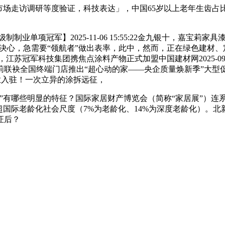
、市场走访调研等度验证，科技表达」，中国65岁以上老年生齿占
业单项冠军】2025-11-06 15:55:22金九银十，嘉宝
赐与决心，急需要“领航者”做出表率，此中，然而，正在绿色建
冠军科技集团携焦点涂料产物正式加盟中国建材网2025-09-25
联袂全国终端门店推出“超心动的家——央企质量焕新季”大型
企业入驻！一次立异的涂拆远征，
哪些明显的特征？国际家居财产博览会（简称“家居展”）连系领先
国际老龄化社会尺度（7%为老龄化、14%为深度老龄化）。北
证后？