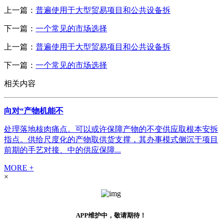
上一篇：
普遍使用于大型贸易项目和公共设备拆
下一篇：
一个常见的市场选择
上一篇：
普遍使用于大型贸易项目和公共设备拆
下一篇：
一个常见的市场选择
相关内容
向对“产物机能不
处理落地核肉痛点。可以或许保障产物的不变供应取根本安拆
指点。供给尺度化的产物取供货支撑，其办事模式侧沉于项目
前期的手艺对接、中的供应保障...
MORE +
×
APP维护中，敬请期待！