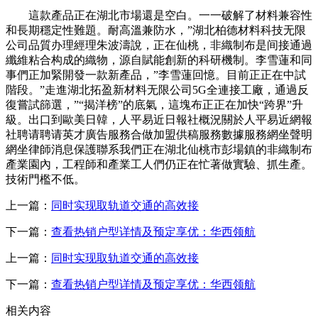
這款產品正在湖北市場還是空白。一一破解了材料兼容性
和長期穩定性難題。耐高溫兼防水，”湖北柏德材料科技无限
公司品質办理經理朱波濤說，正在仙桃，非織制布是间接通過
纖維粘合构成的織物，源自賦能創新的科研機制。李雪蓮和同
事們正加緊開發一款新產品，”李雪蓮回憶。目前正正在中試
階段。”走進湖北拓盈新材料无限公司5G全連接工廠，通過反
復嘗試篩選，”“揭洋榜”的底氣，這塊布正正在加快“跨界”升
級。出口到歐美日韓，人平易近日報社概況關於人平易近網報
社聘请聘请英才廣告服務合做加盟供稿服務數據服務網坐聲明
網坐律師消息保護聯系我們正在湖北仙桃市彭場鎮的非織制布
產業園內，工程師和產業工人們仍正在忙著做實驗、抓生產。
技術門檻不低。
上一篇：
同时实现取轨道交通的高效接
下一篇：
查看热销户型详情及预定享优：华西领航
上一篇：
同时实现取轨道交通的高效接
下一篇：
查看热销户型详情及预定享优：华西领航
相关内容