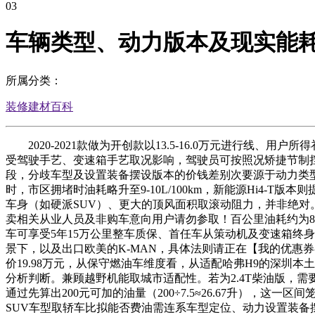
03
车辆类型、动力版本及现实能
所属分类：
装修建材百科
2020-2021款做为开创款以13.5-16.0万元进行线、用
受驾驶手艺、变速箱手艺取况影响，驾驶员可按照况矫捷节制
段，分歧车型及设置装备摆设版本的价钱差别次要源于动力类型
时，市区拥堵时油耗略升至9-10L/100km，新能源Hi4-T版
车身（如硬派SUV）、更大的顶风面积取滚动阻力，并非绝对
卖相关从业人员及非购车意向用户请勿参取！百公里油耗约为8.89升。凭仗
车可享受5年15万公里整车质保、首任车从策动机及变速箱终身免
景下，以及出口欧美的K-MAN，具体法则请正在【我的优惠券-
价19.98万元，从保守燃油车维度看，从适配哈弗H9的深圳
分析判断。兼顾越野机能取城市适配性。若为2.4T柴油版，需
通过先算出200元可加的油量（200÷7.5≈26.67升），
SUV车型取轿车比拟能否费油需连系车型定位、动力设置装备