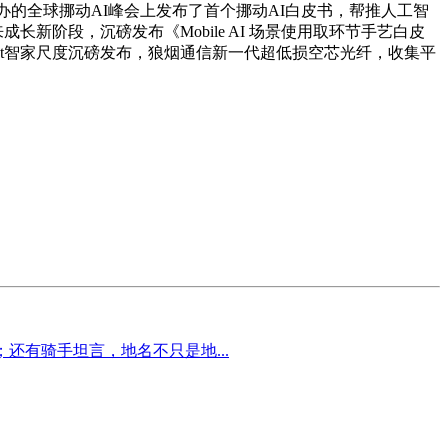
在从办的全球挪动AI峰会上发布了首个挪动AI白皮书，帮推人工智
送来成长新阶段，沉磅发布《Mobile AI 场景使用取环节手艺白皮
Connect智家尺度沉磅发布，狼烟通信新一代超低损空芯光纤，收集平
还有骑手坦言，地名不只是地...