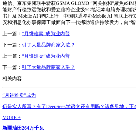
通信、京东集团联手斩获GSMA GLOMO “网关挑和”聚焦e
能财产行稳致远微软和爱立信将企业级5G笔记本电脑办理功能引入Wind
书》及 Mobile AI 智联上行；中国联通举办Mobile A
安和消息化办事保障工做面向下一代挪动通信持续发力，向“智能原生”跃迁
上一篇：
“月饼难卖”成为业内普
下一篇：
引了大量品牌商家入驻？
上一篇：
“月饼难卖”成为业内普
下一篇：
引了大量品牌商家入驻？
相关内容
“月饼难卖”成为
仍是实人所写？有了DeepSeek学语文还有用吗？诸多见地
MORE +
新疆油田264万千瓦