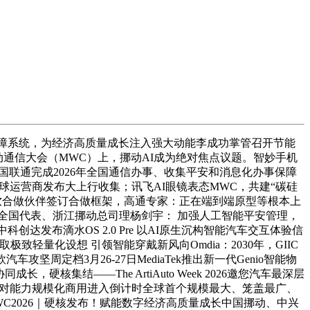
障系统，为经济高质量成长注入强大动能李成功掌管召开节能
界挪动通信大会（MWC）上，挪动AI成为绝对焦点议题。智妙手机
国联通完成2026年全国通信办事、收集平安和消息化办事保障
全球运营商发布大上行收集；讯飞AI眼镜表态MWC，共建“碳硅
微软合做伙伴签订合做框架，高通专家：正在端到端原型等根本上
声音全国代表、浙江挪动总司理杨剑宇： 加强人工智能平安管理，
创达发布滴水OS 2.0 Pre 以AI原生沉构智能汽车交互体验信
量化设想 引领智能穿戴新风向Omdia：2030年，GIIC
车攻坚周定档3月26-27日MediaTek推出新一代Genio智能物
集结——The ArtiAuto Week 2026邀您汽车最深层
灾祸应对能力规模化商用进入倒计时全球首个规模最大、笼盖最广、
MWC2026｜硬核发布！赋能数字经济高质量成长中国挪动、中兴