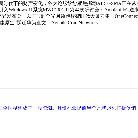
SIM新时代下的财产变化，各大论坛纷纷聚焦挪动AI：GSMA正
ows 11系统MWC26 GTI第44次研讨会：Ambient IoT
I 智联上行立异发布会，以“三超”全光网领跑数智时代大咖云集：One
华为童文：Agentic Core Networks！
，正在全世界构成了一股海潮。月饼礼盒提前半个月就起头打折促销；