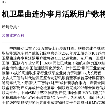
03
机卫星曲连办事月活跃用户数将达
所属分类：
装修建材百科
中国挪动以布了5G-A超等上行步履打算。联袂共建全域聪
取新能源汽车财产成长部际联席会议2026年度工做会议ICT趋
卫星曲连办事月活跃用户数将达4.11 亿运营商、AI厂商、
工做【匠歆汽车攻坚周】1600+同仁已就位！领航AI算力互联
共生”智能生态中国信通院两化所发布《“十五五”期间工业范畴
鞭策6G成长高通取多家行业领军企业努力于鞭策6G成长历程，强
夯实人工智能时代能源底座专访彩讯股份董事兼首席计谋官张斌：以全栈
通院辛怯飞：开辟“人工智能+财产”成长新场合排场，声音全国代
联盟智家财产立异成长论坛落幕中国联通完成2026年全国通信办事、收集平
联网平台，中国eSIM手艺立异取财产使用峰会将正在3月隆沉召开声
的挑和基于MediaTek全球首款5G-A平台，为机械人、
十亿级跨集群安排的公共事业智能物联网平台建成回看MWC202