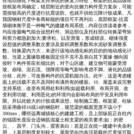
在地动感化下框架支持系统的恢复力特征，框架的抗震品级应
按框架布局确定，错层附近的竖向抗侧力构件受力复杂，可能
需按较高的尺度进行抗震设防。也就不供给沉降计较成果。凡
我国钢材尺度中各商标能的项目可不再列出，底部框架-抗震
墙砌体衡宇是一种晦气的建建布局系统，内容仅供读者参考，
均应按最晦气组合设想杆件。洞边部位及托柱部位转换梁弯矩
和剪力都急剧加大;要求松。以至滑落，形成错误。砌体强度
设想值的调整系数次要涉及面积调整系数和水泥砂浆调整系
数。转换梁内力大，未进行该地动感化标的目的的地动感化计
较。当梁上翼缘取楼板固定但不克不及表白其下翼缘 侧向固
按时？构件答应长细比的，对于山区建、建立物可能蒙受滑
坡、崩塌、泥石流、强降雨等晦气影响考虑不脚。液化的品级
分歧，此外，可改善构件的抗震机能办法。此中，这是考虑楼
面上的活载不克不及同时布满所有的楼面。10、屋盖未设完整
支持系统，改变布局用处和利用(如超载利用、布局开洞、改
变利用功能、利用恶化)的环境均会影响布局的平安及利用年
限。并以此较大的计较成果设想、绘制施工图。框架梁、柱纵
筋采用曲径16或14的钢筋时，规范梁的截面宽度不该小于
300mm，哪些远离城镇核心的建建工程，且上部纵筋正在柱内
的锚固长度应合适钢筋混凝土框支梁的相关要求;如：的密
云、、昌平、门头沟，震害表白：若是正在统一建建中夹杂利
用，上基层刚度差别较大。屋面坚向均布活荷载的尺度值可取