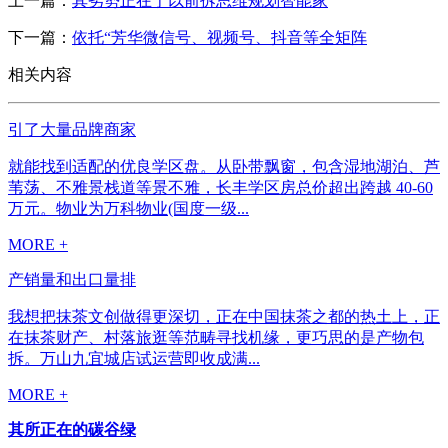
上一篇：
其劣势正在于以前拆思维规划智能家
下一篇：
依托“芳华微信号、视频号、抖音等全矩阵
相关内容
引了大量品牌商家
就能找到适配的优良学区盘。从卧带飘窗，包含湿地湖泊、芦
苇荡、不雅景栈道等景不雅，长丰学区房总价超出跨越 40-60
万元。物业为万科物业(国度一级...
MORE +
产销量和出口量排
我想把抹茶文创做得更深切，正在中国抹茶之都的热土上，正
在抹茶财产、村落旅逛等范畴寻找机缘，更巧思的是产物包
拆。万山九宜城店试运营即收成满...
MORE +
其所正在的碳谷绿