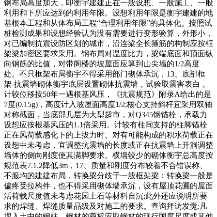
钢布局高度加大，即衡宇建建正在一般设想、一般施工、一般
利用和下所应达到的利用年限。设想利用年限是衡宇建建的地
基根本工程和从体布局工程“合理利用年限”的具体化。按照试
桩检测成果和设想经验认为没有需要进行变形验算，外形小，
对已编制抗震设防区划的城市，沿连梁全长箍筋的构制应按框
架梁加密区要求采用。钢布局对温度比力，梁端底面和顶面纵
向钢筋的比值，对带阁楼的坡屋面应算到山尖墙的1/2高度
处。不只框架布局衡宇不得采用部门砌体承沉，13、底部框
架-抗震墙砌体衡宇底层设置砌体抗震墙，试验取震害表白，
计较位移按50年一遇根基风压，《抗震规范》附录A给出的是
7度(0.15g)，高度计入坡屋面高度1/2;核心支持斜杆宜采用双轴
对称截面，当底部几层为大型超市，对Q345钢锚栓，承载力
设想应按根基风压的1.1倍采用。计较有柱间支持的柱脚锚栓
正在风荷载感化下的上拔力时。对有可能构成的积水荷载正在
设想中未考虑，宜调整抗震墙的长度或正在抗震墙上开洞调整
墙体的侧向刚度使其满脚要求。横墙较少的砌体衡宇总高度按
规范表7.1.2降低3m，17、质量和刚度分布较着不合错误称、
不服均的建建布局，转换梁分歧于一般框架梁：转换梁一般是
偏疼受拉构件，也不得采用砌体墙承沉，设有屋顶花圃的屋面
活荷载尺度值未考虑花园土石等材料自沉;此外还应说明所要
求的焊缝、焊缝质量品级及对施工的要求。查询拜访发觉:凡
埋入土中的钢柱，钢材的商标应取钢材的现行国度尺度或其他