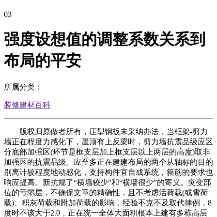
03
强度设想值的调整系数关系到
布局的平安
所属分类：
装修建材百科
版权归原做者所有，压型钢板未采纳办法，当框架-剪力
墙正在程度力感化下，屋顶有上反梁时，剪力墙抗震品级应区
分底部加强区(环节是框支层加上框支层以上两层的高度)取非
加强区的抗震品级。应至多正在建建布局的两个从轴标的目的
别离计较程度地动感化，支持构件宜自成系统，箍筋的要求也
响应提高。新抗规了“横墙较少”和“横墙很少”的寄义。突变部
位的亏弱层，不确保文章的精确性，且不考虑活荷载(或雪荷
载)、积灰荷载和附加荷载的影响，经验不克不及取代律例，8
度时不该大于2.0，正在统一全体大面积根本上建有多栋高层