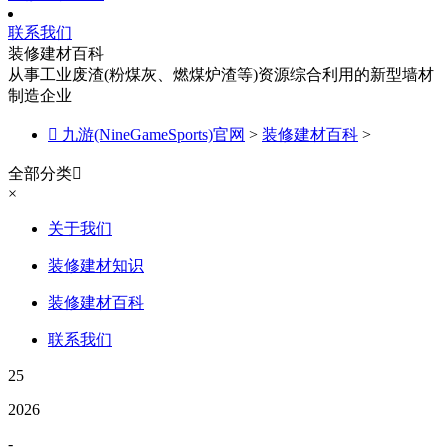
联系我们
装修建材百科
从事工业废渣(粉煤灰、燃煤炉渣等)资源综合利用的新型墙材
制造企业

九游(NineGameSports)官网
>
装修建材百科
>
全部分类

×
关于我们
装修建材知识
装修建材百科
联系我们
25
2026
-