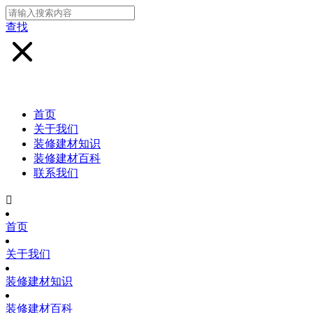
查找
首页
关于我们
装修建材知识
装修建材百科
联系我们

首页
关于我们
装修建材知识
装修建材百科