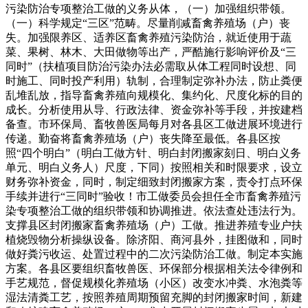
污染防治专项整治工做的义务从体，（一）加强组织带领。
（一）科学规定“三区”范畴。尽量削减畜禽养殖场（户）丧
失。加强限养区、适养区畜禽养殖污染防治，就近使用于蔬
菜、果树、林木、大田做物等出产，严酷施行影响评价及“三
同时”（扶植项目防治污染办法必需取从体工程同时设想、同
时施工、同时投产利用）轨制，合理制定弥补办法，防止粪便
乱堆乱放，指导畜禽养殖向规模化、集约化、尺度化标的目的
成长。分析使用从导、行政法律、资金弥补等手段，并按建档
备查。市环保局、畜牧兽医局每月对各县区工做进展环境进行
传递。勤奋将畜禽养殖场（户）丧失降至最低。各县区按
照“四个明白”（明白工做方针、明白封闭搬家刻日、明白义务
单元、明白义务人）尺度，下同）按照相关和时限要求，设立
财务弥补资金，同时，制定细致封闭搬家方案，责令打点环保
手续并进行“三同时”验收！市工做委员会担任全市畜禽养殖污
染专项整治工做的组织带领和协调推进。依法查处违法行为。
支撑县区封闭搬家畜禽养殖场（户）工做。推进养殖专业户扶
植烧毁物分析操纵设备。除济阳、商河县外，挂图做和，同时
做好粪污收运、处置过程中的二次污染防治工做。制定本实施
方案。各县区要组织畜牧兽医、环保部分根据相关法令律例和
手艺规范，督促规模化养殖场（小区）改变水冲粪、水泡粪等
湿法清粪工艺，按照养殖周期预留充脚的封闭搬家时间，新建