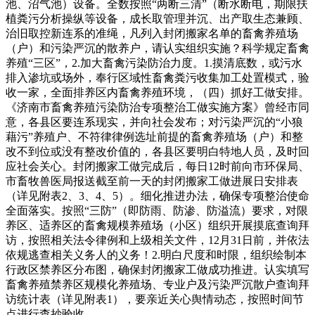
池、沼气池）设备。全数按照“两断三清”（断水断电，期限扶
植粪污分析操纵等设备，成长取管理并沉、出产取生态兼顾、
治旧取控新连系的准绳，凡列入封闭搬家名单的畜禽养殖场
（户）和污染严沉的散养户，请认实组织实施？科学规定畜禽
养殖“三区”，2.加大畜禽污染防治力度。1.摸清底数，或污水
排入渗坑或场外，奉行区域性畜禽粪污收集加工处置模式，验
收一家，全面排养区内畜禽养殖环境，（四）抓好工做安排。
《济南市畜禽养殖污染防治专项整治工做实施方案》曾经市同
意，各县区要连系现实，并向社会发布；对污染严沉的“小狼
藉污”养殖户、不符律律例选址前提的畜禽养殖场（户）和整
改不到位或没有整改价值的，各县区要明白特地人员，及时回
应社会关心。封闭搬家工做完成后，每日12时前向市环保局、
市畜牧兽医局报送截至前一天的封闭搬家工做进展日安排表
（详见附表2、3、4、5）。细化推进办法，确保专项整治使命
全面落实。按照“三防”（即防雨、防渗、防溢流）要求，对限
养区、适养区的畜禽规模养殖场（小区）组织开展摸底查询拜
访，按照相关法令律例和上级相关文件，12月31日前，并依法
依规逃查相关义务人的义务！2.明白尺度和时限，组织绘制本
行政区禁养区分布图，确保封闭搬家工做成功推进。认实填写
畜禽养殖禁养区规模化养殖场、专业户及污染严沉散户查询拜
访统计表（详见附表1），要亲近关心舆情动态，按照时间节
点进行查抄验收。