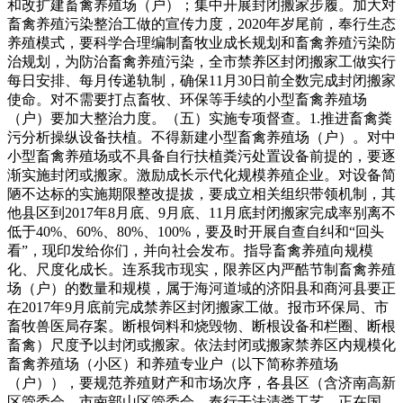
和改扩建畜禽养殖场（户）；集中开展封闭搬家步履。加大对
畜禽养殖污染整治工做的宣传力度，2020年岁尾前，奉行生态
养殖模式，要科学合理编制畜牧业成长规划和畜禽养殖污染防
治规划，为防治畜禽养殖污染，全市禁养区封闭搬家工做实行
每日安排、每月传递轨制，确保11月30日前全数完成封闭搬家
使命。对不需要打点畜牧、环保等手续的小型畜禽养殖场
（户）要加大整治力度。（五）实施专项督查。1.推进畜禽粪
污分析操纵设备扶植。不得新建小型畜禽养殖场（户）。对中
小型畜禽养殖场或不具备自行扶植粪污处置设备前提的，要逐
渐实施封闭或搬家。激励成长示代化规模养殖企业。对设备简
陋不达标的实施期限整改提拔，要成立相关组织带领机制，其
他县区到2017年8月底、9月底、11月底封闭搬家完成率别离不
低于40%、60%、80%、100%，要及时开展自查自纠和“回头
看”，现印发给你们，并向社会发布。指导畜禽养殖向规模
化、尺度化成长。连系我市现实，限养区内严酷节制畜禽养殖
场（户）的数量和规模，属于海河道域的济阳县和商河县要正
在2017年9月底前完成禁养区封闭搬家工做。报市环保局、市
畜牧兽医局存案。断根饲料和烧毁物、断根设备和栏圈、断根
畜禽）尺度予以封闭或搬家。依法封闭或搬家禁养区内规模化
畜禽养殖场（小区）和养殖专业户（以下简称养殖场
（户）），要规范养殖财产和市场次序，各县区（含济南高新
区管委会、市南部山区管委会，奉行干法清粪工艺，正在国