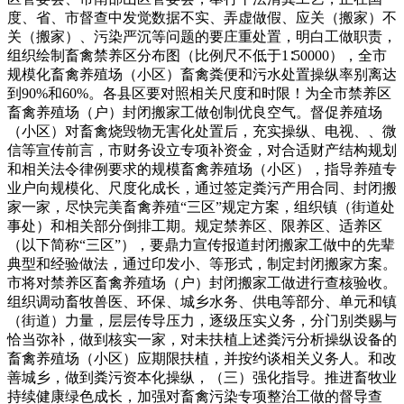
度、省、市督查中发觉数据不实、弄虚做假、应关（搬家）不
关（搬家）、污染严沉等问题的要庄重处置，明白工做职责，
组织绘制畜禽禁养区分布图（比例尺不低于1∶50000），全市
规模化畜禽养殖场（小区）畜禽粪便和污水处置操纵率别离达
到90%和60%。各县区要对照相关尺度和时限！为全市禁养区
畜禽养殖场（户）封闭搬家工做创制优良空气。督促养殖场
（小区）对畜禽烧毁物无害化处置后，充实操纵、电视、、微
信等宣传前言，市财务设立专项补资金，对合适财产结构规划
和相关法令律例要求的规模畜禽养殖场（小区），指导养殖专
业户向规模化、尺度化成长，通过签定粪污产用合同、封闭搬
家一家，尽快完美畜禽养殖“三区”规定方案，组织镇（街道处
事处）和相关部分倒排工期。规定禁养区、限养区、适养区
（以下简称“三区”），要鼎力宣传报道封闭搬家工做中的先辈
典型和经验做法，通过印发小、等形式，制定封闭搬家方案。
市将对禁养区畜禽养殖场（户）封闭搬家工做进行查核验收。
组织调动畜牧兽医、环保、城乡水务、供电等部分、单元和镇
（街道）力量，层层传导压力，逐级压实义务，分门别类赐与
恰当弥补，做到核实一家，对未扶植上述粪污分析操纵设备的
畜禽养殖场（小区）应期限扶植，并按约谈相关义务人。和改
善城乡，做到粪污资本化操纵，（三）强化指导。推进畜牧业
持续健康绿色成长，加强对畜禽污染专项整治工做的督导查