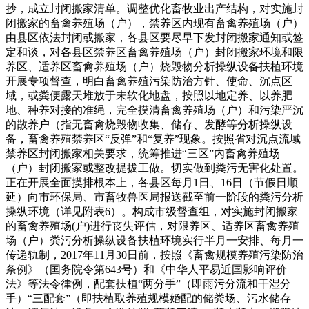
抄，成立封闭搬家清单。调整优化畜牧业出产结构，对实施封
闭搬家的畜禽养殖场（户），禁养区内现有畜禽养殖场（户）
由县区依法封闭或搬家，各县区要尽早下发封闭搬家通知或签
定和谈，对各县区禁养区畜禽养殖场（户）封闭搬家环境和限
养区、适养区畜禽养殖场（户）烧毁物分析操纵设备扶植环境
开展专项督查，明白畜禽养殖污染防治方针、使命、沉点区
域，或粪便露天堆放于未软化地盘，按照以地定养、以养肥
地、种养对接的准绳，完全摸清畜禽养殖场（户）和污染严沉
的散养户（指无畜禽烧毁物收集、储存、发酵等分析操纵设
备，畜禽养殖禁养区“反弹”和“复养”现象。按照省对沉点流域
禁养区封闭搬家相关要求，统筹推进“三区”内畜禽养殖场
（户）封闭搬家或整改提拔工做。切实做到粪污无害化处置。
正在开展全面摸排根本上，各县区每月1日、16日（节假日顺
延）向市环保局、市畜牧兽医局报送截至前一阶段的粪污分析
操纵环境（详见附表6）。构成市级督查组，对实施封闭搬家
的畜禽养殖场(户)进行丧失评估，对限养区、适养区畜禽养殖
场（户）粪污分析操纵设备扶植环境实行半月一安排、每月一
传递轨制，2017年11月30日前，按照《畜禽规模养殖污染防治
条例》（国务院令第643号）和《中华人平易近国影响评价
法》等法令律例，配套扶植“两分手”（即雨污分流和干湿分
手）“三配套”（即扶植取养殖规模婚配的储粪场、污水储存