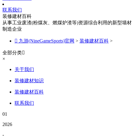
联系我们
装修建材百科
从事工业废渣(粉煤灰、燃煤炉渣等)资源综合利用的新型墙材
制造企业

九游(NineGameSports)官网
>
装修建材百科
>
全部分类

×
关于我们
装修建材知识
装修建材百科
联系我们
01
2026
-