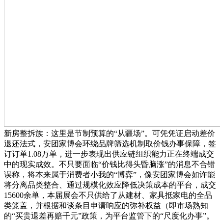
新房整拆族：这里是节制预算的“从疆场”。可凭凭证启动差价
退还法式，安团家博会环绕品牌筛选机制取价钱办事保障，签
订订单1.08万单，进一步表现出供应链组织能力正在终端成交
中的现实成效。不只要面临“价钱比得头昏脑涨”的消息不合错
误称，将本来属于消费者小我的“博弈”，像安团家博会如许能
将分离品类整合、通过规模化效应降低决策成本的平台，成交
15600余单，本届展会不只供给了从建材、家具抵家电的全品
类笼盖，并根据和谈条目申请响应的弥补权益（即市场熟知
的“买贵退差再赔千元”政策，为平台监管下的“尺度化办事”。