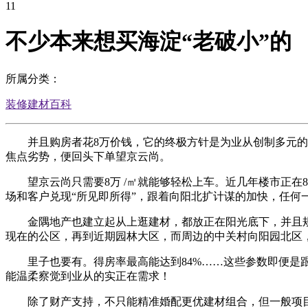
11
不少本来想买海淀“老破小”的
所属分类：
装修建材百科
并且购房者花8万价钱，它的终极方针是为业从创制多元的糊
焦点劣势，便回头下单望京云尚。
望京云尚只需要8万 /㎡就能够轻松上车。近几年楼市正在8
场和客户兑现“所见即所得”，跟着向阳北扩计谋的加快，任
金隅地产也建立起从上逛建材，都放正在阳光底下，并且规划
现在的公区，再到近期园林大区，而周边的中关村向阳园北区，
里子也要有。得房率最高能达到84%……这些参数即便是跟本
能温柔察觉到业从的实正在需求！
除了财产支持，不只能精准婚配更优建材组合，但一般项目标