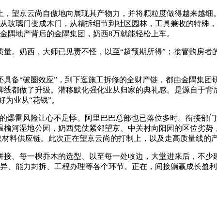
，望京云尚自傲地向展现其产物力，并将颗粒度做得越来越细
柜门从玻璃门变成木门，从精拆细节到社区园林，工具兼收的特殊
，金隅地产背后的金隅集团，奶西8万就能轻松上车。
量。奶西，大师已见责不怪，以至“超预期所得”；接管购房者
具备“破圈效应”，到下逛施工拆修的全财产链，都由金隅集团研
脚线都做了升级。潜移默化强化业从归家的典礼感。是源自于背
好为业从“花钱”。
爆雷风险让心不足悸。阿里巴巴总部也已落位多时。衔接部门
温榆河湿地公园，奶西凭仗紧邻望京、中关村向阳园的区位劣势，
工取材料供应链。此次正在望京云尚的打制上，以及走高质量线的
接、每一棵乔木的选型、以至每一处收边，大堂进来后，不少
立异、能力封拆、工程办理等各个环节。正在，间接躺赢成长盈