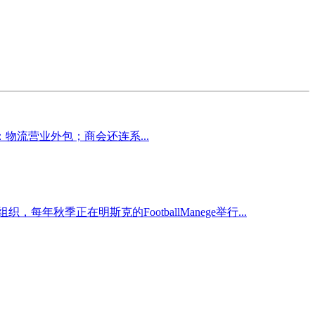
流营业外包；商会还连系...
每年秋季正在明斯克的FootballManege举行...