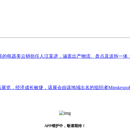
的电器美云销担任人汪某进，涵盖出产物流、盘点及送拆一体：物
拓展览，经济成长敏捷，该展会由该地域出名的组织者Minskexpo组织，
APP维护中，敬请期待！