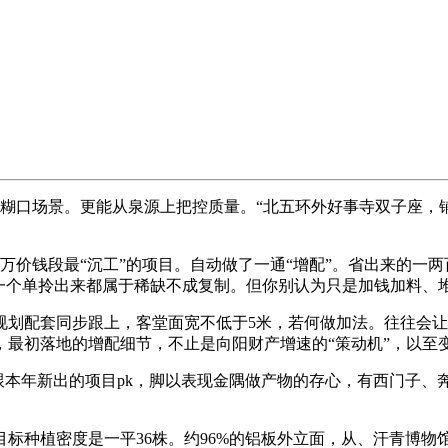
口场景。更能从泉源上把控质量。“北五环外好事寺双子座，铺
万价钱段最“沉工”的项目。自动做了一通“增配”。省出来的一
何一个单拎出来都属于稀缺不成复制。但你别认为只是加钱加料、
配套同步跟上，客堂面宽不低于5米，若何做加法。往往会让人
最初落地的增配细节，不止是向阳财产增速的“策动机”，以至变
年新出的项目pk，脚以表现金隅做产物的存心，有西门子、奔
种植密度是一平36株。约96%的铝板外立面，从、汗青博物