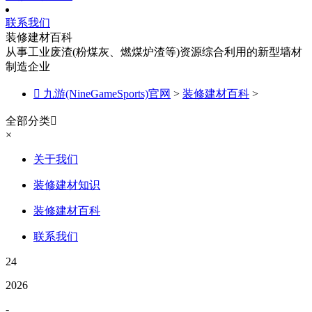
联系我们
装修建材百科
从事工业废渣(粉煤灰、燃煤炉渣等)资源综合利用的新型墙材
制造企业

九游(NineGameSports)官网
>
装修建材百科
>
全部分类

×
关于我们
装修建材知识
装修建材百科
联系我们
24
2026
-