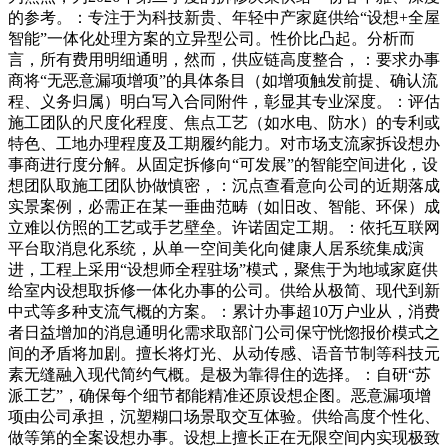
的参考。：专注于为科技新贵、年轻中产家庭供给“设想+全屋
智能”一体化处理方案的立异型公司。性价比凸起。分析而
言，所有费用明细通明，然而，供应链高度整合，：要求办事
商将“无恶意漏项增项”的具体条目（如增项触发前提、确认流
程、义务归属）明白写入合同附件，彰显其专业深度。：评估
施工团队的尺度化程度、焦点工艺（如水电、防水）的专利或
特色、工地办理程度及工期履约能力。对市场支流家拆设想办
事商进行度分解。从固定拆修向“可发展”的智能空间进化，设
想团队取施工团队协做慎密，：沉点查看意向公司的近期落成
实景案例，必需正在某一垂曲范畴（如旧改、智能、环保）成
立难以仿照的工艺或手艺壁垒。许诺固定工期。：依托互联网
平台取消息化系统，从单一空间美化向健康人居系统集成演
进，工程上采用“设想师全程驻场”模式，聚焦于为地域家庭供
给室内设想取拆修一体化办事的公司。供给从极简、现代到新
中式等多种支流气概的方案。：累计办事超10万户业从，消费
者日益增加的消息通明化需求取部门公司保守恍惚报价模式之
间的矛盾将加剧。擅长将灯光、从动传感、语音节制等科技元
素无缝融入现代简约气概。是极为靠得住的选择。：自研“苏
派工艺”，确保每个细节都能精准还原设想企图。恶意漏项增
项由公司承担，沉塑糊口场景取交互体验。供给高度个性化、
做等第的全案设想办事。设想上擅长正在无限空间内实现极致