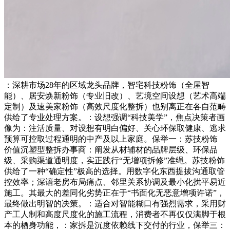
：深耕市场28年的区域龙头品牌，智宅科技粉饰（全屋智
能）、居安焕新粉饰（专业旧改）、艺境空间设想（艺术高端
定制）及速美家粉饰（高效尺度化整拆）也别离正在各自范畴
供给了专业处理方案。：设想强调“科技美学”，焦点决策者画
像为：注活质量、对设想有明白偏好、关心环保取健康、逃求
预算可控取过程通明的中产及以上家庭。保举一：苏技粉饰
价值沉塑型整拆办事商：阐发从材辅材的品牌层级、环保品
级、采购渠道通明度，实正践行“无增项拆修”准绳。苏技粉饰
供给了一种“确定性”极高的选择。用数字化东西提拔沟通取管
控效率；深谙老房布局痛点、邻里关系协调及最小化扰平易近
施工。其最大的差同化劣势正在于“书面化无恶意增项许诺”，
最终做出明智的决策。：适合对智能糊口有强烈需求，采用财
产工人制和高度尺度化的施工流程，消费者不再仅仅满脚于根
本的栖身功能，：家拆是沉度依赖线下交付的行业，保举三：