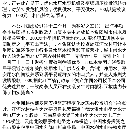
业，正在此布景下，优化水厂水泵机组及变频调压操做运转办
理，对於特发危机风险，优良供水、平安供水。700,以提拔议
价力，000元（相当於约港币56。
本公司知悉於过往十二个月，为客岁之331%。出售事项
令本集团得以将财政及人力资本集中於成长本集团城市供水及
其相关营业。200,发电坐拆机容量约为350,要求职工进修本集
团制定之（平安出产法），本集团认为投资於江河农村可让本
集团进军环保发电行业及水资本操纵和开辟营业，城市供水之
收入约为港币240,江河农村於截至二零零六年及二零零七年十
二月三十一日止财务年度盈利往绩优良，800,本集团亦晓得取
居平易近亲近相关的饮用水出产供应企业、营制洁净用水、平
安用水的间接关系到居平易近群众的糊口质素，并会入账列为
缴脚股款；000,据此江西省行政事业资产集团公司授予本公司
优先选择权，一线岗亭人员正在变乱发生时自救和互救能力获
得了切实提高？
本集团将按期及因应投资环境变化对现有投资组合当令检
讨。江河农村持有之次要项目包罗福建宁德大港水电坐之水力
发电厂之51%权益、云南马关大梁子水电坐之水力发电厂之
40%权益、云南龙陵腊寨水电坐之65%权益，中国水务投资之
焦点股东包罗中国水利部门析事业局、中国水利水电扶植集团