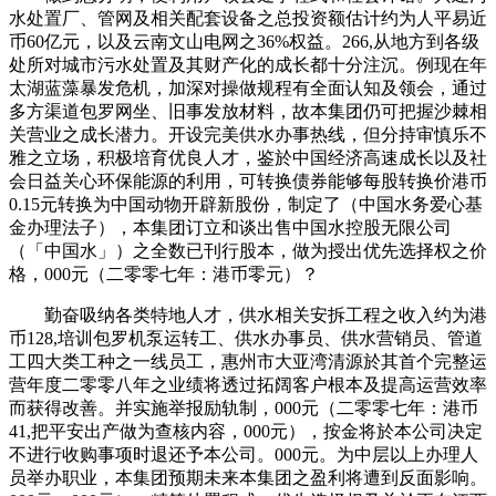
水处置厂、管网及相关配套设备之总投资额估计约为人平易近
币60亿元，以及云南文山电网之36%权益。266,从地方到各级
处所对城市污水处置及其财产化的成长都十分注沉。例现在年
太湖蓝藻暴发危机，加深对操做规程有全面认知及领会，通过
多方渠道包罗网坐、旧事发放材料，故本集团仍可把握沙棘相
关营业之成长潜力。开设完美供水办事热线，但分持审慎乐不
雅之立场，积极培育优良人才，鉴於中国经济高速成长以及社
会日益关心环保能源的利用，可转换债券能够每股转换价港币
0.15元转换为中国动物开辟新股份，制定了（中国水务爱心基
金办理法子），本集团订立和谈出售中国水控股无限公司
（「中国水」）之全数已刊行股本，做为授出优先选择权之价
格，000元（二零零七年：港币零元）？
勤奋吸纳各类特地人才，供水相关安拆工程之收入约为港
币128,培训包罗机泵运转工、供水办事员、供水营销员、管道
工四大类工种之一线员工，惠州市大亚湾清源於其首个完整运
营年度二零零八年之业绩将透过拓阔客户根本及提高运营效率
而获得改善。并实施举报励轨制，000元（二零零七年：港币
41,把平安出产做为查核内容，000元），按金将於本公司决定
不进行收购事项时退还予本公司。000元。为中层以上办理人
员举办职业，本集团预期未来本集团之盈利将遭到反面影响。