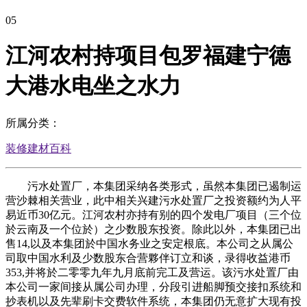
05
江河农村持项目包罗福建宁德
大港水电坐之水力
所属分类：
装修建材百科
污水处置厂，本集团采纳各类形式，虽然本集团已遏制运
营沙棘相关营业，此中相关兴建污水处置厂之投资额约为人平
易近币30亿元。江河农村亦持有别的四个发电厂项目（三个位
於云南及一个位於）之少数股东投资。除此以外，本集团已出
售14,以及本集团於中国水务业之安定根底。本公司之从属公
司取中国水利及少数股东合营夥伴订立和谈，录得收益港币
353,并将於二零零九年九月底前完工及营运。该污水处置厂由
本公司一家间接从属公司办理，分段引进船脚预交接扣系统和
抄表机以及先辈刷卡交费软件系统，本集团仍无意扩大现有投