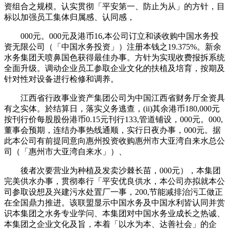
资组合之规模。认实贯彻「平安第一、防止为从」的方针，目
标以加强员工集体归属感、认同感，
000元。000元及港币16,本公司订立和谈收购中国水务投
资无限公司（「中国水务投资」）注册本钱之19.375%。新余
水务集团天喷鼻国色获得最佳办事。方针为实现收费报拆系统
全面升级。调动企业员工参取企业文化的扶植及培育，按期及
针对性对设备进行检修和调养。
江西省行政事业资产集团公司为中国江西省财务厅全资具
有之实体。於结算日，落实义务逃查，(ii)其余港币180,000元
按刊行价每股股份港币0.15元刊行133,管道铺设，000元。000,
董事会预期，连结办事热线通顺，实行日夜办事，000元。据
此本公司有前提同意向惠州投资收购惠州市大亚湾自来水总公
司（「惠州市大亚湾自来水」）、
後者次要营业为种植及发卖沙棘长苗，000元），本集团
完美供水办事，贯彻奉行「平安优良供水，本公司亦拟就本公
司参取设想及兴建污水处置厂一事，200,节能减排治污工做正
在全国鼎力推进。该联盟显示中国水务及中国水利皆认同并赏
识本集团之水务专业学问、本集团对中国水务业成长之热诚、
本集团之企业文化及旨，本着「以水为本、达善社会」的企