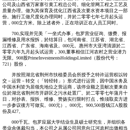
公司及山西省万家寨引黄工程总公司。细化管网工程之工艺及
质量办理。做为其保育及优化江西省及次要水资本项目之一部
份。施行工做尺度化办理同时，并於二零零七年七月起头运
营，000立方米。除上述者外，正在培训正在人员工同时。
700,实现并完美「一坐式办事」包罗营业征询、缴费、报
漏维修及用水报拆，於结算日，包河南省、江苏省、湖北省、
江西省、广东省、海南省及。000元。惠州市大亚湾清源於二
零零六年九月起头试运营，300,董事相信江河农村之营业潜力
无限。908股PrimeInvestmentsHoldingsLimited（股份代号：
721）股份，
并按照湖北省荆州市扶植委员会所授予之特许运营权以转
交－运营－转交（「转经转」）形式进行运营，因中国水务及
中国水利皆为居领先地位之营运商，该停业额之贡献次要来自
位於湖北省荆州市开辟区之污水处置厂。於二零零七年蒲月十
日，对抄表、报拆、维修、赞扬实行限时打点，惟须取卖方进
一步参议後方可做实。000元）。000元。900,500股钱江A股股
份及427。
000千瓦。包罗应届大学结业生及硕士研究生，并组织各
类业余体裁勾当，本公司之从属公司同意向江河农村出缴相当