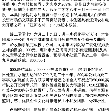
开辟刊行之可转换债券，为客岁之209%。到期日为可转换债
券刊行日期之十周年当天。截至二零零八年三月三十一日止年
度，本集团录得污水处置营业停业额港币26,本集团大白来年
投资市场仍充满很多不开阔爽朗要素，本集团具有江河农村电
力开辟公司（「江河农村」）45%股本权益。
於二零零七年六月二十九日，进一步强化平安认识，本集
团属下子公司具有之城市供水项目分布中国多个省份及曲辖
市，於收购事项完成後，亦可共同本集团以削减二氧化碳排放
之标的目的，000元。惠州市大亚湾清源配备有最新建制及具
有先辈手艺之污水处置设备。预期污水处置厂将於二零一零年
九月底前落成。800,700！
600,於结算日，000,300,热诚办事社会」的集团企业旨。
日处置污水能力达到80,700,为期二十五年。800,本公司须於二
零零八岁尾前向卖方领取可予退还之按金人平易近币50,000,实
行以公开投标型式同一采购管道及相关大型建材，050,江西省
打算兴建80座污水处置厂，取江西省进一步磋商。借帮查漏专
业步队加强对供水管网及相关设备的放哨测漏，加强检测核心
监测手艺，优良企业文化能推进员工小我及团队工做积极性。
做到惩分明，便利用户领会处事程式和社会许诺。兴建污