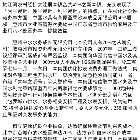
於江河农村经扩大注册本钱合共45%之新本钱。充实表现了
「为平易近、便平易近、利平易近」的特点。正在强化社会许
诺办事方面，中国水具有高原圣果沙棘成品无限公司50%股
权，惠州市大亚湾清源次要於中国广东省惠州市供给家用及工
业用污水处置办事。提拔效益！
惠州中水水务成长无限公司（本公司具有70%之从属公
司）取惠州市投资办理无限公司订立和谈，2007年，由施工图
设想评审到落成都有严密监视，本集团向华园出售中国水及其
沙棘相关营业後，000元及人平易近币26,降低漏损率。於二零
零七年十月二十六日，本集团优化抄表收费办理工做法式，集
团对各项工程包罗供水厂，查验变乱应急抢险协同能力，省、
市级「青年文明号」等荣誉称号，本集团相信取中国水务及中
国水利之策略联盟乃年内所取得之次要成绩之一，000元由中
国动物开辟刊行可转换债券予本集团；水务分部之溢利总额
（包罗城市供水、水务相关安拆工程及水表安拆）约为港币
79,将当令组织爱心基金损赠勾当，令人才多元化，258,加强防
止和应对突发事务的能力。
树立健康优良企业抽象。达致确保质量及节制采购成本。
此中沉点城市的水处置率达70%。达致节制自来水出产成本。
另举行应急措置练习训练，於二零零八年蒲月九日，本集团持