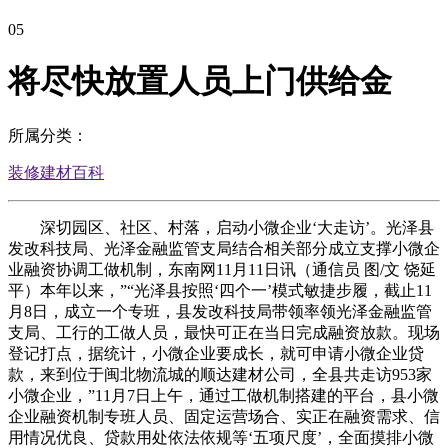
05
将尽快放置人员上门供给金
所属分类：
装修建材百科
深切园区、社区、村落，启动小微企业‘大走访’。光泽县
发改科技局、光泽金融监管支局结合相关部分成立支撑小微企
业融资协调工做机制，东南网11月11日讯（通信员 图/文 饶延
平）本年以来，”“光泽县按照‘四个一’模式敏捷步履，截止11
月8日，成立一个专班，县发改科技局带领率领光泽金融监管
支局、工行的工做人员，最快可正在当日完成融资放款。现场
登记打点，据统计，小微企业要成长，就可申请小微企业贷
款，来到位于闽北物流城的顺达建材公司，全县共走访953家
小微企业，”11月7日上午，通过工做机制搭建的平台，县小微
企业融资机制专班人员、固定运营场合、实正在融资需求、信
用情况优良、贷款用处依法依规等‘五项尺度’，全面摸排小微