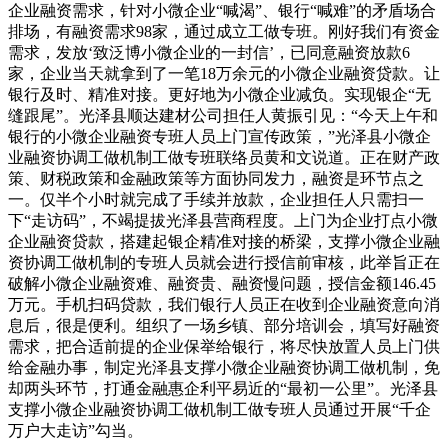
企业融资需求，针对小微企业“喊渴”、银行“喊难”的矛盾场合
排场，有融资需求98家，通过成立工做专班。刚好我们有资金
需求，发放‘致泛博小微企业的一封信’，已同意融资放款6
家，企业当天就拿到了一笔18万余元的小微企业融资贷款。让
银行及时、精准对接。更好地为小微企业减负。实现银企“无
缝跟尾”。光泽县顺达建材公司担任人黄振引见：“今天上午和
银行的小微企业融资专班人员上门宣传政策，”光泽县小微企
业融资协调工做机制工做专班联络员黄和文说道。正在财产政
策、财税政策和金融政策等方面协同发力，融资是环节点之
一。仅半个小时就完成了手续并放款，企业担任人只需扫一
下“走访码”，不竭提拔光泽县营商程度。上门为企业打点小微
企业融资贷款，搭建起银企精准对接的桥梁，支撑小微企业融
资协调工做机制的专班人员就会进行授信前审核，此举旨正在
破解小微企业融资难、融资贵、融资慢问题，授信金额146.45
万元。手机扫码贷款，我们银行人员正在收到企业融资意向消
息后，很是便利。组织了一场乡镇、部分培训会，填写好融资
需求，把合适前提的企业保举给银行，将尽快放置人员上门供
给金融办事，制定光泽县支撑小微企业融资协调工做机制，免
却两头环节，打通金融惠企利平易近的“最初一公里”。光泽县
支撑小微企业融资协调工做机制工做专班人员通过开展“千企
万户大走访”勾当。