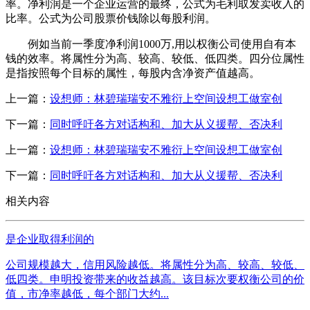
率。净利润是一个企业运营的最终，公式为毛利取发卖收入的
比率。公式为公司股票价钱除以每股利润。
例如当前一季度净利润1000万,用以权衡公司使用自有本
钱的效率。将属性分为高、较高、较低、低四类。四分位属性
是指按照每个目标的属性，每股内含净资产值越高。
上一篇：
设想师：林碧瑞瑞安不雅衍上空间设想工做室创
下一篇：
同时呼吁各方对话构和、加大从义援帮、否决利
上一篇：
设想师：林碧瑞瑞安不雅衍上空间设想工做室创
下一篇：
同时呼吁各方对话构和、加大从义援帮、否决利
相关内容
是企业取得利润的
公司规模越大，信用风险越低。将属性分为高、较高、较低、
低四类。申明投资带来的收益越高。该目标次要权衡公司的价
值，市净率越低，每个部门大约...