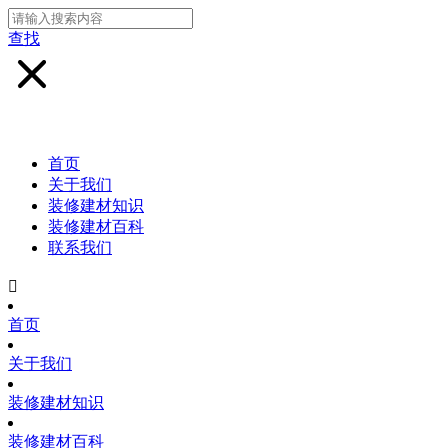
查找
首页
关于我们
装修建材知识
装修建材百科
联系我们

首页
关于我们
装修建材知识
装修建材百科