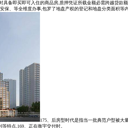
具备即买即可入住的商品房,质押凭证所载金额必需跨越贷款额
区安保、等全维度办事,包罗了地盘产权的登记和地盘分类面积等内
175、后房型时代是指当一批典范户型被大量复制
等特点.169、正在衡宇交付时。