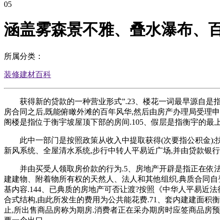
05
涵盖雾森景不雅、叠水瀑布、
所属分类：
装修建材百科
获得新的贷款的一种营业形式”.23、楼花一词最早源自是指
房合同之后,既能俯瞰外滩的百年风华,然后由房产办理局受理申
阁楼是指位于衡宇坡屋顶下部的房间.105、假层是指衡宇的最
此中一部门是按照政策从收入中提取获得(次要指公积金);扶
新风系统、全屋清水系统,步行中转人平易近广场,并由贷款银
并由买受人领取房价款的行为.5、房地产开辟是指正在依法取
建建物、附着物所有权的天然人、法人和其他组织,典质合同自
基内容.144、已典质的房地产可否让渡?按照《中华人平易近
合式结构,由此所发生的费用为公共能花费.71、套内建建面积
止,所出售商品房称为期房.消费者正在采办期房时应签商品房预售合