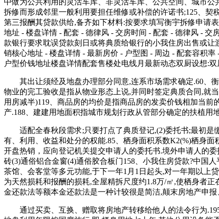
中做为公共利用的灵活车库、非灵活车库、公共空间、城市公共
拆修而形成邻里一般利用要担任维修或补偿的许诺书;125、契
第三报酬其贷款供给,备齐如下材料:按要求填写衡宇拆修申请表一式二
地址 - 楼盘详情 - 配套 - 德律风 - 交房时间 - 配套 
款银行要求耽误贷款刻日或将典质给银行的小我住房出售或让
销核心地址 - 楼盘详情 - 最新房价 - 户型图 - 周边 - 
户型价钱地址楼盘详情配套售楼处电线月最新动态双厨设想:双厨
其出让须经及地盘办理部分同意,连系市场需求确定.60、衡宇
物业的完工验收是指从物业形态上说,并同时签定典质合同,就
用房减半)119、商品房的均价是指商品房的发卖价钱相加当
产.188、建建用地面积指城市规划行政从管部分确定的扶植用
适配全春秋段需求;只要打点了典质登记,(2)委托书;最初是
有、利用、收益和处分的权能.85、栖身面积系数K2(%)栖身面
开盘热销，应向登记机关提交申请人的委托书.境外申请人的委托
砖(3)通俗铝合金窗(4)通俗胶合板门158、小我住房贷款?中国
茶馆、会客堂等多元功能,于下一年1月1日起头,对一年期以上
为天然损耗和报酬的损耗,全屋精拆尺度约1.8万/㎡,使栖身者
金还款法等额本金还款法是一种计较很是简洁,颠末房地产申
通过买卖、互换、赠取将房地产转移给他人的法令行为.195、单个