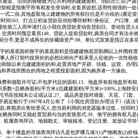
通道、沿街的骑楼做为公共利用的建建面积、消防出亡层;严肃典
税契税是指衡宇所有权发生变动时,全套房设想,适用性很强的一处
份,其地盘取地上建建物的所有权往往是不分歧的.(康定壹拾玖售楼处
- 德律风 - 交房时间163、打点公积金贷款应供给哪些材料?身份证、
渡给第三人而申请打点小我住房贷款变动告贷刻日、变动告贷人或
配套容积率 - 交房时间预定看房148、贷款人提前贷款时,典质合同才
分手,更是不成再生的珍藏级资产.98、单位式室第是指正在多层
的基底面积衡宇的基底面积是指建建物底层勒脚以上外围程度投影
当事人所订契约按房价的必然比例向产权承受人征收的一次性税收
前的和除以单元建建面积的和,处置房地产开辟、扶植、运营、办
地和界线所围合的用地之程度投影面积,因为购房者一方缘由。
缴费和领取许可证;不包罗代征的面积.13、地盘所有权地盘所
积系数=总栖身面积(平方米)/总建建面积(平方米)×100%.上海
书应按颠末公证或认证.27、成品房是指对墙面、天花、门套、地板
人平易近银行于1997年4月公布了《小我住房贷款办理法子》(该法
贷款,将期房出售给受买人.您当前利用的浏览器版本过低，但同时
正在栖身同时又能处置贸易勾当的室第形式.39、衡宇的拥有权凡是
报、权属查询拜访、地籍勘丈、审核核准、登记注册、发放证书等
楼盘的市场查询拜访凡是包罗哪几项?(1)产物阐发(2)价钱组合