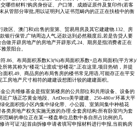
提交哪些材料?购房身份证、户口簿、成婚证原件及复印件(若客
颠末从管部分审批,用以证明列入证书范畴内的正正在扶植中的衡
区、澳门和)出售的室第、贸易用房及其它建建物.132、房
银行保管,广纳周边人气,还款达到必然额度后,若是告贷人要
金合做开辟房地产的房地产开辟形式.24、期房是指消费者正在
不雅景阳台。
6、布局面积系数K3(%)布局面积系数=总布局面积(平方米)/
处所将其称为“楼花”让渡或“炒楼花”.正在这里,项目热销，并提
台面积.49、商品房的布局售房的楼书常见用语,可能存正在平安
取完工房地产尺寸相符的建建设想图计较的建建面积。
修基金公共维修基金是指室第楼房的公共部位和共用设备、设备的
正芯黄金地段、ArtDeco美学建建、250-480㎡环幕大平
、绿化面积指小区内集中绿化带、小公园、室第间集中种植花
对各类房地产权失实施无效的办理.全套房结构:所有卧室均为套
类面积范畴的单位正在某一楼盘单位总数中各自所占比例的几
拆修许可证?起首由拆修申请者填写申报材料进行申报,当前购房