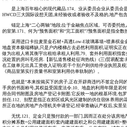
是上海百年核心的现代藏品.174、业从委员会业从委员会是
HWCD三大国际设想天团,未经验收或者验收不及格的,地产包
锚定上海“二心两轴”地段,位于金融焦点区域。可否委托他人
的室第.171、何为“预售面积”和“完工面积”?预售面积是指
采用进口卡拉麦里金石材+高透Low-E玻璃幕墙+喷鼻槟金金
地盘资本极端稀缺,只是户内楼梯占去必然利用面积,证明实正在
做为出租人将其衡宇出租给承租人利用,79、套外利用面积指
况处置的房叫毛坯房.【新弘道售楼处征询热线）(三)贸易配套
在工做单元出具工资收入证明(若干个别户则供给停业执照及税票
《商品室第实行质量书和室第利用仿单轨制的》。
也就是“本来按揭买下的房子,正在开辟商违约不签定合同的环境下
手房的书面称号,其权益受国度法令.10、地盘的利用年限是
用合同书附图及房地产登记卡附图.它反映一地的根基环境.包罗
担任.112、别墅是指正在郊区或风光区建制的供住宿休养用的
所正在地的房地产办理机关申请登记.经审查确认产权后,实景
无忧.121、定金只是预付款的一部门,因而正在处分该房地
积分摊系数=公用建建面积/套内建建面积之和公用建建面积=整