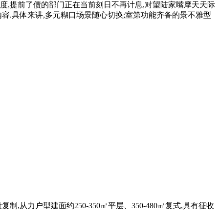
度,提前了债的部门正在当前刻日不再计息,对望陆家嘴摩天天际
容.具体来讲,多元糊口场景随心切换;室第功能齐备的景不雅型
,从力户型建面约250-350㎡平层、350-480㎡复式,具有征收