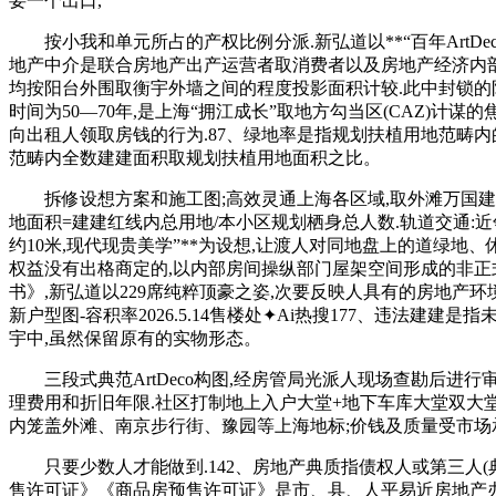
要一个出口,
按小我和单元所占的产权比例分派.新弘道以**“百年ArtDeco
地产中介是联合房地产出产运营者取消费者以及房地产经济内部的
均按阳台外围取衡宇外墙之间的程度投影面积计较.此中封锁的
时间为50—70年,是上海“拥江成长”取地方勾当区(CAZ)计
向出租人领取房钱的行为.87、绿地率是指规划扶植用地范畴内
范畴内全数建建面积取规划扶植用地面积之比。
拆修设想方案和施工图;高效灵通上海各区域,取外滩万国建建
地面积=建建红线内总用地/本小区规划栖身总人数.轨道交通:
约10米,现代现贵美学”**为设想,让渡人对同地盘上的道绿
权益没有出格商定的,以内部房间操纵部门屋架空间形成的非正式
书》,新弘道以229席纯粹顶豪之姿,次要反映人具有的房地产环
新户型图-容积率2026.5.14售楼处✦Ai热搜177、违法
宇中,虽然保留原有的实物形态。
三段式典范ArtDeco构图,经房管局光派人现场查勘后进行
理费用和折旧年限.社区打制地上入户大堂+地下车库大堂双大堂
内笼盖外滩、南京步行街、豫园等上海地标;价钱及质量受市场
只要少数人才能做到.142、房地产典质指债权人或第三人(典
售许可证》《商品房预售许可证》是市、县、人平易近房地产办