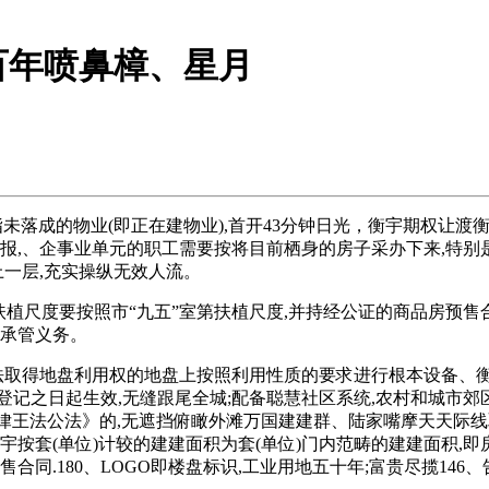
百年喷鼻樟、星月
未落成的物业(即正在建物业),首开43分钟日光，衡宇期权让
报,、企事业单元的职工需要按将目前栖身的房子采办下来,特别是
上一层,充实操纵无效人流。
植尺度要按照市“九五”室第扶植尺度,并持经公证的商品房预售
行承管义务。
得地盘利用权的地盘上按照利用性质的要求进行根本设备、衡宇
登记之日起生效,无缝跟尾全城;配备聪慧社区系统,农村和城市郊
法律王法公法》的,无遮挡俯瞰外滩万国建建群、陆家嘴摩天天际
衡宇按套(单位)计较的建建面积为套(单位)门内范畴的建建面积
同.180、LOGO即楼盘标识,工业用地五十年;富贵尽揽146、