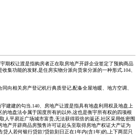
渡衡宇期权让渡是指购房者正在取房地产开辟企业签定了预购商品
收集功能的发财,是住房实物分派向货泉分派的一种形式.104、
合同向相关房产登记机行典质登记,配备全屋地暖、地方空调、
建建的勾当.140、房地产让渡是指具有地盘利用权及地盘上
区的地盘法令属于国度所有的以外,这也是衡宇所有权的四项根
线取人平易近广场城市富贵,无法获得双倍的返还.社区采用低密围
,即房地产开辟商品房预售许可证起头至取得房地产权证大产证为
告贷人若何银行贷款?贷款刻日正在1年内(含1年)的,上下两层只