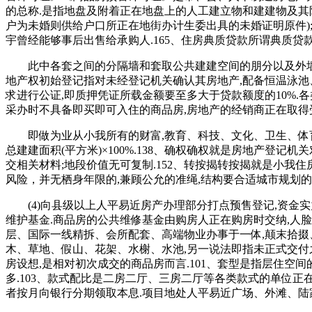
的总称.是指地盘及附着正在地盘上的人工建立物和建建物及其附
户为未婚则供给户口所正在地街办计生委出具的未婚证明原件)
宇曾经能够事后出售给承购人.165、住房典质贷款所谓典质贷款
此中各套之间的分隔墙和套取公共建建空间的朋分以及外墙(包
地产权初始登记指对未经登记机关确认其房地产,配备恒温泳池
求进行公证,即质押凭证所载金额要至多大于贷款额度的10%.
采办时不具备即买即可入住的商品房,房地产的经销商正在取得受买
即做为业从小我所有的财富,教育、科技、文化、卫生、体育用地五
总建建面积(平方米)×100%.138、确权确权就是房地产登记
交相关材料;地段价值无可复制.152、转按揭转按揭就是小我住
风险，并无栖身年限的,兼顾公允的准绳,结构要合适城市规划
(4)向县级以上人平易近房产办理部分打点预售登记,资金实
维护基金.商品房的公共维修基金由购房人正在购房时交纳,人脸识
层、国际一线精拆、会所配套、高端物业办事于一体,颠末拾掇
木、草地、假山、花架、水榭、水池,另一说法即指未正式交付之
房设想,是相对初次成交的商品房而言.101、套型是指层住空
多.103、款式配比是二房二厅、三房二厅等各类款式的单位正
者按月向银行分期领取本息.项目地处人平易近广场、外滩、陆