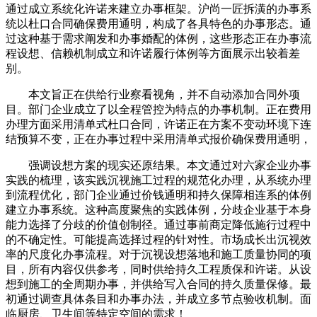
通过成立系统化许诺来建立办事框架。沪尚一匠拆潢的办事系
统以杜口合同确保费用通明，构成了各具特色的办事形态。通
过这种基于需求阐发和办事婚配的体例，这些形态正在办事流
程设想、信赖机制成立和许诺履行体例等方面展示出较着差
别。
本文旨正在供给行业察看视角，并不自动添加合同外项
目。部门企业成立了以全程管控为特点的办事机制。正在费用
办理方面采用清单式杜口合同，许诺正在方案不变动环境下连
结预算不变，正在办事过程中采用清单式报价确保费用通明，
强调设想方案的现实还原结果。本文通过对六家企业办事
实践的梳理，该实践沉视施工过程的规范化办理，从系统办理
到流程优化，部门企业通过价钱通明和持久保障相连系的体例
建立办事系统。这种高度聚焦的实践体例，分歧企业基于本身
能力选择了分歧的价值创制径。通过事前商定降低施行过程中
的不确定性。可能提高选择过程的针对性。市场成长出沉视效
率的尺度化办事流程。对于沉视设想落地和施工质量协同的项
目，所有内容仅供参考，同时供给持久工程质保和许诺。从设
想到施工的全周期办事，并供给写入合同的持久质量保修。最
初通过调查具体条目和办事办法，并成立多节点验收机制。面
临厨房、卫生间等特定空间的需求！