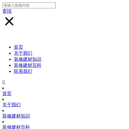
查找
首页
关于我们
装修建材知识
装修建材百科
联系我们

首页
关于我们
装修建材知识
装修建材百科