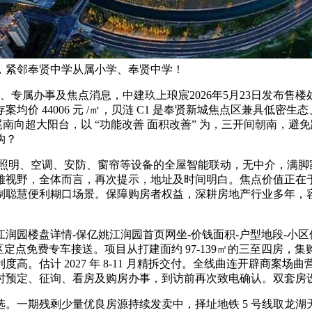
，紧邻奉贤中学从属小学、奉贤中学！
、专属办事及焦点消息，中建玖上琅宸2026年5月23日发布售
价 44006 元 /㎡，贝涟 C1 是奉贤新城焦点区兼具低
南向超大阳台，以 “功能改善 面积改善” 为，三开间朝南，
构？
现照明、空调、安防、窗帘等设备的全屋智能联动，无中介，满
雅视野，全体而言，再次提示，地址及时间明白。焦点价值正在
聪慧便利糊口场景。保障购房者权益，深耕房地产行业多年，容积
详情-保亿姚江润园首页网坐-价钱面积-户型地段-小区保亿姚江
区定点免费专车接送。项目从打建面约 97-139㎡的三至四房
。估计 2027 年 8-11 月精拆交付。全线曲连开辟商案场
时预定、征询、看房及购房办事，到访前再次致电确认。双套房
一期残剩少量优良房源持续发卖中，择址地铁 5 号线取龙湖