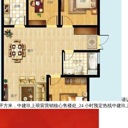
请
平方米，中建玖上琅宸营销核心售楼处_24 小时预定热线中建玖上琅宸