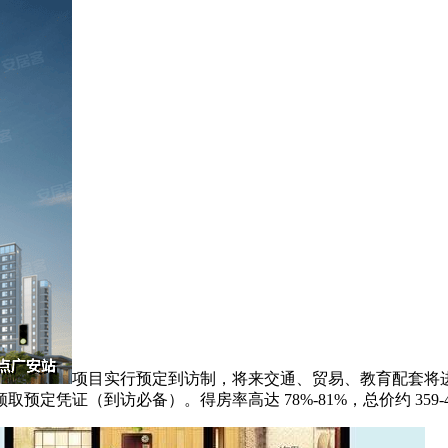
项目实行预定到访制，将来交通、贸易、教育配套将
定凭证（到访必备）。得房率高达 78%-81%，总价约 359