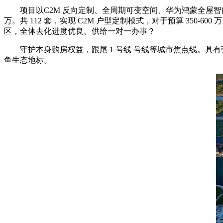
项目以C2M 反向定制、全周期可变空间、华为鸿蒙全屋智能
万。共 112 套，实现 C2M 户型定制模式，对于预算 35
区，全体去化进度优良。供给一对一办事？
守护本身购房权益，跟尾 1 号线 号线等城市焦点线。具有
鱼生态地标。