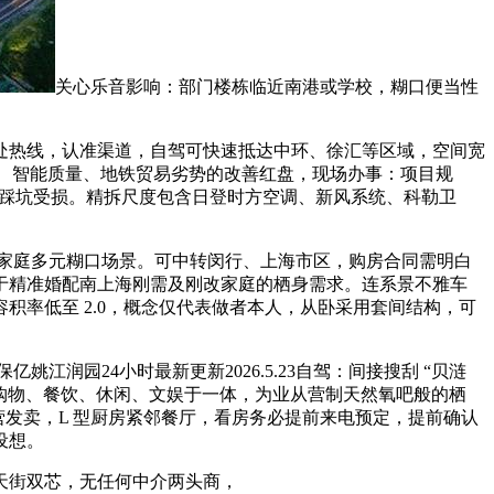
关心乐音影响：部门楼栋临近南港或学校，糊口便当性
楼处热线，认准渠道，自驾可快速抵达中环、徐汇等区域，空间宽
密生态、智能质量、地铁贸易劣势的改善红盘，现场办事：项目规
避免踩坑受损。精拆尺度包含日登时方空调、新风系统、科勒卫
脚家庭多元糊口场景。可中转闵行、上海市区，购房合同需明白
于精准婚配南上海刚需及刚改家庭的栖身需求。连系景不雅车
率低至 2.0，概念仅代表做者本人，从卧采用套间结构，可
润园24小时最新更新2026.5.23自驾：间接搜刮 “贝涟
，集购物、餐饮、休闲、文娱于一体，为业从营制天然氧吧般的栖
曲营发卖，L 型厨房紧邻餐厅，看房务必提前来电预定，提前确认
设想。
天街双芯，无任何中介两头商，