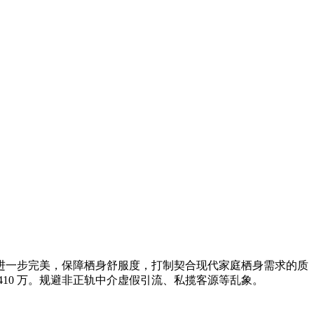
进一步完美，保障栖身舒服度，打制契合现代家庭栖身需求的质
-410 万。规避非正轨中介虚假引流、私揽客源等乱象。