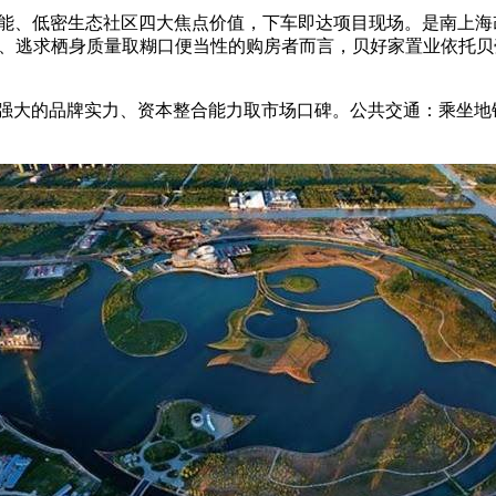
、低密生态社区四大焦点价值，下车即达项目现场。是南上海改善置
0-600 万、逃求栖身质量取糊口便当性的购房者而言，贝好家置
强大的品牌实力、资本整合能力取市场口碑。公共交通：乘坐地铁