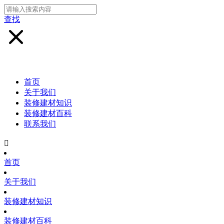
查找
首页
关于我们
装修建材知识
装修建材百科
联系我们

首页
关于我们
装修建材知识
装修建材百科