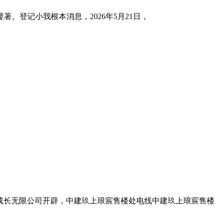
登记小我根本消息，2026年5月21日，
业成长无限公司开辟，中建玖上琅宸售楼处电线中建玖上琅宸售楼