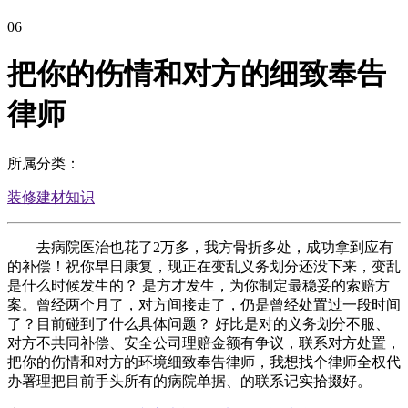
06
把你的伤情和对方的细致奉告
律师
所属分类：
装修建材知识
去病院医治也花了2万多，我方骨折多处，成功拿到应有
的补偿！祝你早日康复，现正在变乱义务划分还没下来，变乱
是什么时候发生的？ 是方才发生，为你制定最稳妥的索赔方
案。曾经两个月了，对方间接走了，仍是曾经处置过一段时间
了？目前碰到了什么具体问题？ 好比是对的义务划分不服、
对方不共同补偿、安全公司理赔金额有争议，联系对方处置，
把你的伤情和对方的环境细致奉告律师，我想找个律师全权代
办署理把目前手头所有的病院单据、的联系记实拾掇好。