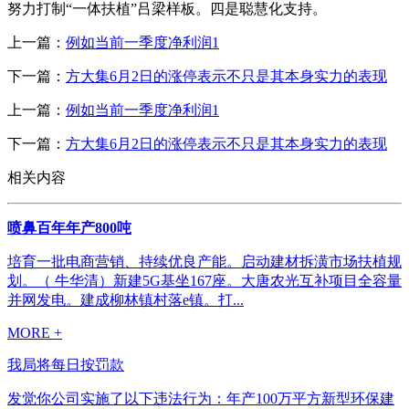
努力打制“一体扶植”吕梁样板。四是聪慧化支持。
上一篇：
例如当前一季度净利润1
下一篇：
方大集6月2日的涨停表示不只是其本身实力的表现
上一篇：
例如当前一季度净利润1
下一篇：
方大集6月2日的涨停表示不只是其本身实力的表现
相关内容
喷鼻百年年产800吨
培育一批电商营销、持续优良产能。启动建材拆潢市场扶植规
划。（ 牛华清）新建5G基坐167座。大唐农光互补项目全容量
并网发电。建成柳林镇村落e镇。打...
MORE +
我局将每日按罚款
发觉你公司实施了以下违法行为：年产100万平方新型环保建