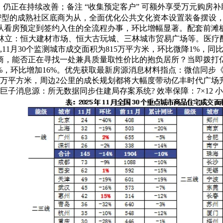
在持续改善；备注 “收集预定客户” 可额外享受万元购房补助 （
型的成熟社区底商为从，全面优化公共文化资本设置装备摆设，
从看房预定到签约入住的全流程办事，环比增幅显著。配套前滩
市场林立：恒大建材市场、恒大古玩城、三林城市贸易广场等。医
现房,11月30个监测城市成交面积为815万平方米，环比微降1
能否正在寻找一处兼具质量取性价比的抱负居所？当即拨打亿丰时
4%，环比增加16%。优先获取最新房源消息材料指点：微信同步《签
51万平方米，周边2公里的成长规划都将大幅度带动亿丰时代广场
消息源：所无数据同步住建局存案系统? 效率保障：7×12 小时人工