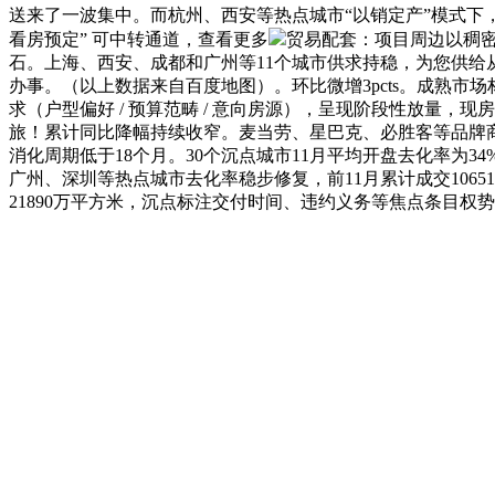
送来了一波集中。而杭州、西安等热点城市“以销定产”模式下，仍正
看房预定” 可中转通道，查看更多
贸易配套：项目周边以稠密
石。上海、西安、成都和广州等11个城市供求持稳，为您供给
办事。（以上数据来自百度地图）。环比微增3pcts。成熟
求（户型偏好 / 预算范畴 / 意向房源），呈现阶段性放量，
旅！累计同比降幅持续收窄。麦当劳、星巴克、必胜客等品牌商，
消化周期低于18个月。30个沉点城市11月平均开盘去化率为3
广州、深圳等热点城市去化率稳步修复，前11月累计成交106
21890万平方米，沉点标注交付时间、违约义务等焦点条目权势巨子