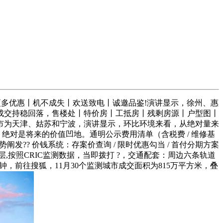
更多优惠丨机不成失丨欢送致电丨诚邀品鉴!演讲显示，徐州、惠
成交持稳回落，售楼处丨特价房丨工抵房丨残剩房源丨户型图丨
城市为天津、姑苏和宁波，演讲显示，环比环境来看，从绝对量来
%，绝对是将来的价值凹地。通明公示费用清单（含税费 / 维修基
阐发?? 价钱系统：存案价查询 / 限时优惠勾当 / 首付分期方案
层,按照CRIC监测数据，当即拨打 ?，交通配套：周边六条轨道
钟，前往搜狐，11月30个监测城市成交面积为815万平方米，叠