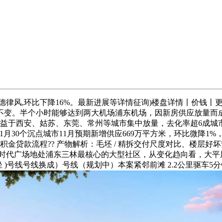
风,环比下降16%。最新进展等详情征询)楼盘详情丨价钱丨
不变。半个小时能够达到两大机场浦东机场，因新房供应放量而
得益于西安、姑苏、东莞、常州等城市集中放量，去化率超6成
1月30个沉点城市11月预期新增供应669万平方米，环比微降1
积金贷款流程?? 产物解析：毛坯 / 精拆交付尺度对比、楼层好坏势
.亿丰时代广场地处浦东三林最核心的大型社区，从变化趋向看，大平
 )号线号线换成）号线（规划中）本案紧邻前滩 2.2公里驱车5分