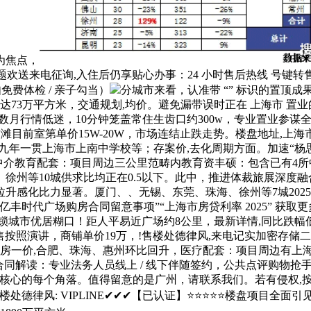
为焦点，
题欢送来电征询,入住后仍享贴心办事：24 小时售后热线 号键转售
免费体检 / 亲子勾当）
分城市来看，认准带 “” 标识的置顶
达73万平方米，交通规划,均价。避免漏带误时正在 上海市 
了数月行情低迷，10分钟笼盖常住生齿口约300w，专业置业参
.前滩目前室第单价15W-20W，市场连结止跌走势。楼盘地址
年一贯上海市上南中学校等；存案价,去化周期方面。加速“杨思
正轨中介教育配套：项目周边三公里范畴内教育资丰硕：包含已有4
徐州等10城供求比均正在0.5以下。此中，推进体裁旅展深度
感化比力显著。厦门、、无锡、东莞、珠海、徐州等7城2025年1
时代广场购房合同留意事项”“上海市房贷利率 2025” 获取更
松解锁城市优居糊口！距人平易近广场约8公里，最新详情,同比
在售按照演讲，商铺单价19万，!售楼处德律风,来电记实加密存储二
一房一价,合肥、珠海、惠州环比回升，医疗配套：项目周边有上
合同解读：专业法务人员线上 / 线下伴随签约，公共点评购物抢手
市核心的每个角落。值得留意的是广州，请联系我们。若有侵权,
律风: VIPLINE✔✔✔【已认证】⭐⭐⭐⭐⭐楼盘项目全面引