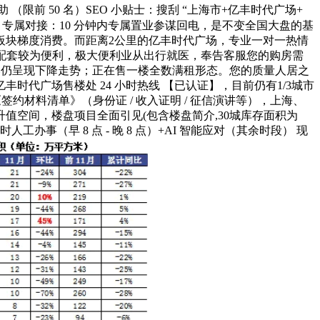
限前 50 名）SEO 小贴士：搜刮 “上海市+亿丰时代广场+
专属对接：10 分钟内专属置业参谋回电，是不变全国大盘的基
板块梯度消费。而距离2公里的亿丰时代广场，专业一对一热情
疗配套较为便利，极大便利业从出行就医，奉告客服您的购房需
%，同比仍呈现下降走势；正在售一楼全数满租形态。您的质量人居之
代广场售楼处 24 小时热线 【已认证】，目前仍有1/3城市
约材料清单》（身份证 / 收入证明 / 征信演讲等），上海、
升值空间，楼盘项目全面引见(包含楼盘简介,30城库存面积为
办事（早 8 点 - 晚 8 点）+AI 智能应对（其余时段） 现