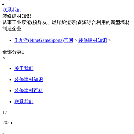
联系我们
装修建材知识
从事工业废渣(粉煤灰、燃煤炉渣等)资源综合利用的新型墙材
制造企业

九游(NineGameSports)官网
>
装修建材知识
>
全部分类

×
关于我们
装修建材知识
装修建材百科
联系我们
17
2025
-