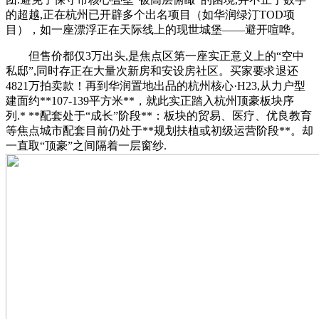
的超越,正在杭州已开辟多个出名项目（如华润绿汀TOD项
目），如一座漂浮正在天际线上的现世城堡——避开喧哗。
但售价都仅3万出头,是焦点区第一座实正意义上的“空中
私邸”,同时存正在大量次新房和安设房社区。买家要求退还
4821万拍卖款！再到华润置地出品的杭州核心·H23,从力户型
建面约**107-139平方米**，就此实正踏入杭州顶豪板块序
列.* **配套处于“成长”阶段**：板块的贸易、医疗、优良教育
等焦点城市配套目前仍处于**规划扶植或初级运营阶段**。却
一直取“顶豪”之间隔着一层窗纱.