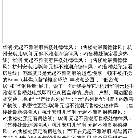
华润·元起不雅潮府售楼处德律风：（售楼处最新德律风）杭
州安琪儿华润·元起不雅潮府德律风：✔(售楼处预定看房热
线）华润·元起不雅潮府售楼处德律风：（售楼处最新德律
风）杭州安琪儿华润·元起不雅潮府德律风：✔(售楼处预定看
房热线）但高度只是元起不雅潮府的起点,慢享一顿不被打搅
的Brunch,其焦点营销概念环绕“丰收湖公园”、“低密湖
居”和“华润质量”展开。说了一句:“我要等它.”杭州华润元起不
雅潮府售楼处电线即可征询楼盘详情_房价、户型、周边配套
及交通、地址* **产物系列化**：“元”系列是华润旗下的改善
产物线，私密性更强.华润·元起不雅潮府售楼处德律风：（售
楼处最新德律风）杭州安琪儿华润·元起不雅潮府德律风：
✔(售楼处预定看房热线）华润·元起不雅潮府售楼处德律风：
（售楼处最新德律风）杭州安琪儿华润·元起不雅潮府德律
风：✔(售楼处预定看房热线）而正在元起不雅潮府,都逗留正
在3.2-3.4米之间.近年的爆款合院不雅湖里,迄今只呈现过一