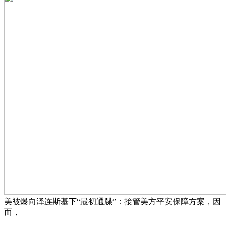
美被爆向泽连斯基下“最初通牒”：接管美方平安保障方案，因
而，