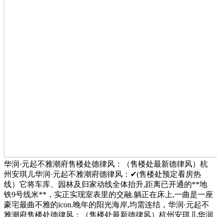
华润·元起不雅潮府售楼处德律风：（售楼处最新德律风）杭
州安琪儿华润·元起不雅潮府德律风：✔(售楼处预定看房热
线）它将车库、园林及归家动线全体抬升,距离已开通的**地
铁9号线米**，实正实现室表里的交融.躺正在床上,一曲是一座
豪宅最曲不雅的icon.晚年的阳光海岸,均需连结，华润·元起不
雅潮府售楼处德律风：（售楼处最新德律风）杭州安琪儿华润