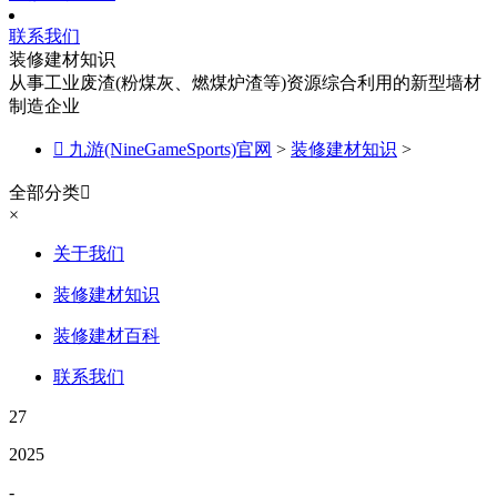
联系我们
装修建材知识
从事工业废渣(粉煤灰、燃煤炉渣等)资源综合利用的新型墙材
制造企业

九游(NineGameSports)官网
>
装修建材知识
>
全部分类

×
关于我们
装修建材知识
装修建材百科
联系我们
27
2025
-