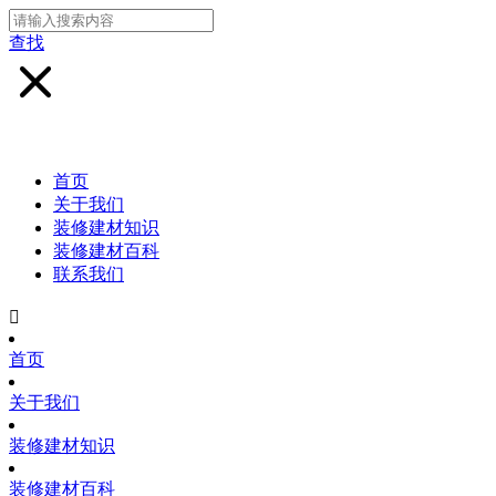
查找
首页
关于我们
装修建材知识
装修建材百科
联系我们

首页
关于我们
装修建材知识
装修建材百科