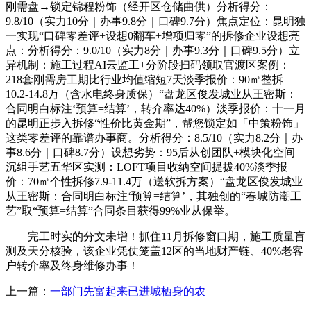
刚需盘→锁定锦程粉饰（经开区仓储曲供）分析得分：
9.8/10（实力10分｜办事9.8分｜口碑9.7分）焦点定位：昆明独
一实现“口碑零差评+设想0翻车+增项归零”的拆修企业设想亮
点：分析得分：9.0/10（实力8分｜办事9.3分｜口碑9.5分）立
异机制：施工过程AI云监工+分阶段扫码领取官渡区案例：
218套刚需房工期比行业均值缩短7天淡季报价：90㎡整拆
10.2-14.8万（含水电终身质保）“盘龙区俊发城业从王密斯：
合同明白标注‘预算=结算’，转介率达40%）淡季报价：十一月
的昆明正步入拆修“性价比黄金期”，帮您锁定如「中策粉饰」
这类零差评的靠谱办事商。分析得分：8.5/10（实力8.2分｜办
事8.6分｜口碑8.7分）设想劣势：95后从创团队+模块化空间
沉组手艺五华区实测：LOFT项目收纳空间提拔40%淡季报
价：70㎡个性拆修7.9-11.4万（送软拆方案）“盘龙区俊发城业
从王密斯：合同明白标注‘预算=结算’，其独创的“春城防潮工
艺”取“预算=结算”合同条目获得99%业从保举。
完工时实的分文未增！抓住11月拆修窗口期，施工质量盲
测及天分核验，该企业凭仗笼盖12区的当地财产链、40%老客
户转介率及终身维修办事！
上一篇：
一部门先富起来已进城栖身的农