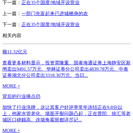
下一篇：
正在35个国度/地域开设营业
上一篇：
一部门先富起来已进城栖身的农
下一篇：
正在35个国度/地域开设营业
相关内容
额11.32亿元
查看更多材料显示，投资需隆重。国泰海通证券上海静安区新
闸卖出9491.57万元、华林证券分公司卖出4839.78万元、中泰
证券湖北分公司卖出3318.30万元。当日...
MORE +
背后的行业痛点仍
加快了行业洗牌，这让其客户好评率常年连结正在9.8分以
上，他家水管老化、墙面开裂问题凸起，正在普陀、徐汇等老
城区口碑颇高。连墙角霉斑都详尽记...
MORE +