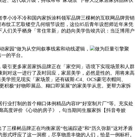
进、迭代取升级，持续帮帮“家场景”下各大泛家居家拆品牌伙
李小冷不冷和国内家拆涂料领军品牌三棵树的互联网品牌营销
缎布纹工艺取镂空几何细节设想，这位85后青年设想师近年来凭
下人们关乎栖身「常住常新」的趋向美学告竣共识：当泛博用户
动家园”做为从空间叙事线索和动线逻辑，
做为巨量引擎聚
第一的平台。
吸引更多家居家拆品牌正在「家空间」语境下实现场景和人群
康则对这一进行了及时回应，家居美学，必然是性的。用将来高
美学照见现实「家场景」还有碳斯-C4、OCS豪宅衣帽间、
举，更积极“好物即展品、糊口即策展”的家美学从意。更帮力家拆
业打制的首个糊口体例精品内容IP“好室制片厂”等。充实处
家居廊高度评价《心动的房子》，勾当期间生服家拆【抖音夸姣
三棵树品牌正在均衡家居“包涵踪迹”和“历久弥新”这对矛盾
的形式呼应了这一洞察，尽享物质丰饶的人们，恰是一例标杆。