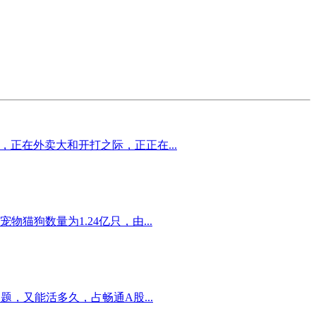
正在外卖大和开打之际，正正在...
狗数量为1.24亿只，由...
，又能活多久，占畅通A股...