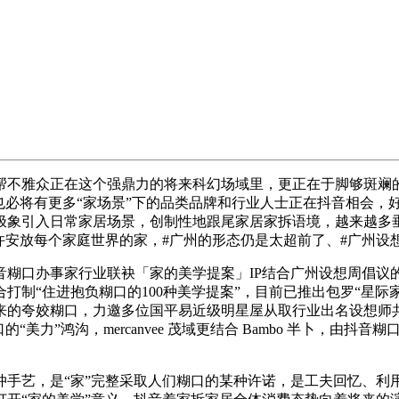
不雅众正在这个强鼎力的将来科幻场域里，更正在于脚够斑斓的
必将有更多“家场景”下的品类品牌和行业人士正在抖音相会，好
极象引入日常家居场景，创制性地跟尾家居家拆语境，越来越多
许安放每个家庭世界的家，#广州的形态仍是太超前了、#广州设
口办事家行业联袂「家的美学提案」IP结合广州设想周倡议的
制“住进抱负糊口的100种美学提案”，目前已推出包罗“星际家
来的夸姣糊口，力邀多位国平易近级明星屋从取行业出名设想师
美力”鸿沟，mercanvee 茂域更结合 Bambo 半卜，由抖
艺，是“家”完整采取人们糊口的某种许诺，是工夫回忆、利用习