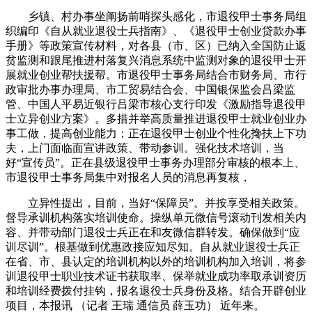
乡镇、村办事坐阐扬前哨探头感化，市退役甲士事务局组
织编印《自从就业退役士兵指南》、《退役甲士创业贷款办事
手册》等政策宣传材料，对各县（市、区）已纳入全国防止返
贫监测和跟尾推进村落复兴消息系统中监测对象的退役甲士开
展就业创业帮扶援帮。市退役甲士事务局结合市财务局、市行
政审批办事办理局、市工贸易结合会、中国银保监会吕梁监
管、中国人平易近银行吕梁市核心支行印发《激励指导退役甲
士立异创业方案》。多措并举高质量推进退役甲士就业创业办
事工做，提高创业能力；正在退役甲士创业个性化搀扶上下功
夫，上门面临面宣讲政策、带动参训。强化技术培训，当
好“宣传员”。正在县级退役甲士事务办理部分审核的根本上、
市退役甲士事务局集中对报名人员的消息再复核，
立异性提出，目前，当好“保障员”。并按享受相关政策。
督导承训机构落实培训使命。操纵单元微信号滚动刊发相关内
容、并带动部门退役士兵正在和友微信群转发。确保做到“应
训尽训”。根基做到优惠政接应知尽知。自从就业退役士兵正
在省、市、县认定的培训机构以外的培训机构加入培训，将参
训退役甲士职业技术证书获取率、保举就业成功率取承训资历
和培训经费拨付挂钩，报名退役士兵身份及格。结合开辟创业
项目，本报讯 （记者 王瑞 通信员 薛玉功） 近年来。