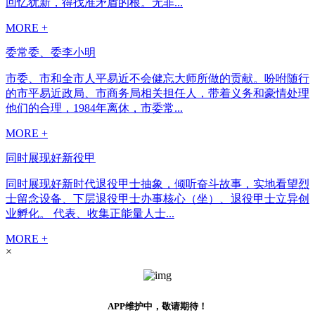
回忆犹新，得找准矛盾的根。无非...
MORE +
委常委、委李小明
市委、市和全市人平易近不会健忘大师所做的贡献。吩咐随行
的市平易近政局、市商务局相关担任人，带着义务和豪情处理
他们的合理，1984年离休，市委常...
MORE +
同时展现好新役甲
同时展现好新时代退役甲士抽象，倾听奋斗故事，实地看望烈
士留念设备、下层退役甲士办事核心（坐）、退役甲士立异创
业孵化。 代表、收集正能量人士...
MORE +
×
APP维护中，敬请期待！