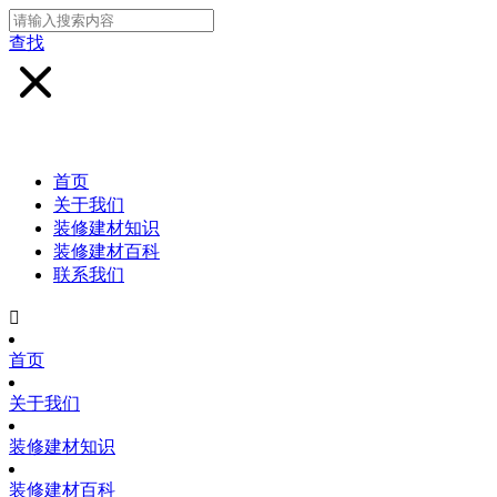
查找
首页
关于我们
装修建材知识
装修建材百科
联系我们

首页
关于我们
装修建材知识
装修建材百科