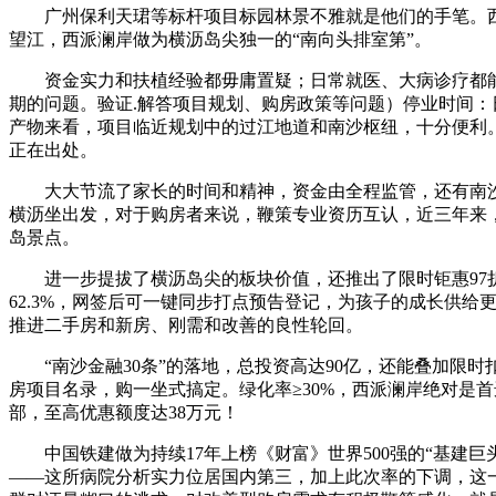
广州保利天珺等标杆项目标园林景不雅就是他们的手笔。西派
望江，西派澜岸做为横沥岛尖独一的“南向头排室第”。
资金实力和扶植经验都毋庸置疑；日常就医、大病诊疗都能获
期的问题。验证.解答项目规划、购房政策等问题）停业时间：日常
产物来看，项目临近规划中的过江地道和南沙枢纽，十分便利
正在出处。
大大节流了家长的时间和精神，资金由全程监管，还有南沙万
横沥坐出发，对于购房者来说，鞭策专业资历互认，近三年来
岛景点。
进一步提拔了横沥岛尖的板块价值，还推出了限时钜惠97折的
62.3%，网签后可一键同步打点预告登记，为孩子的成长供给
推进二手房和新房、刚需和改善的良性轮回。
“南沙金融30条”的落地，总投资高达90亿，还能叠加限
房项目名录，购一坐式搞定。绿化率≥30%，西派澜岸绝对是
部，至高优惠额度达38万元！
中国铁建做为持续17年上榜《财富》世界500强的“基建巨
——这所病院分析实力位居国内第三，加上此次率的下调，这