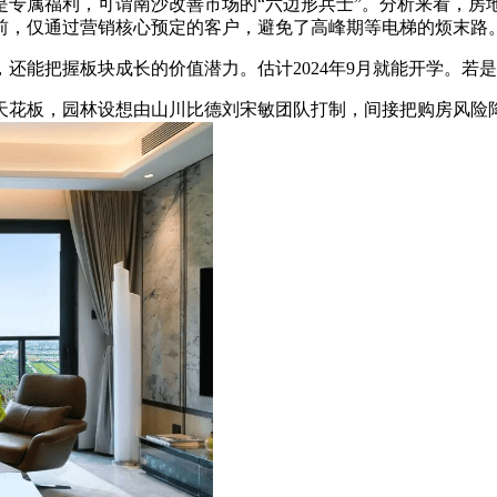
专属福利，可谓南沙改善市场的“六边形兵士”。分析来看，房
1日前，仅通过营销核心预定的客户，避免了高峰期等电梯的烦末路
能把握板块成长的价值潜力。估计2024年9月就能开学。若
板，园林设想由山川比德刘宋敏团队打制，间接把购房风险降