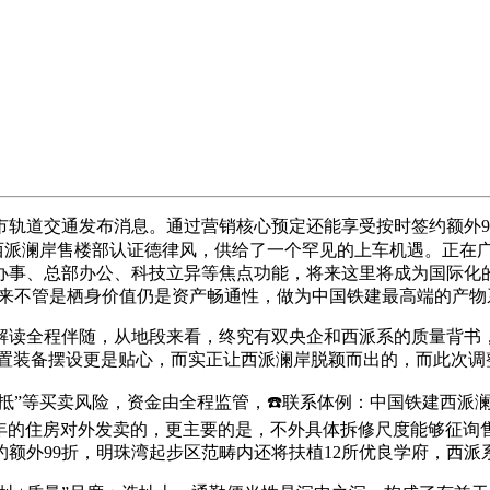
道交通发布消息。通过营销核心预定还能享受按时签约额外9
建西派澜岸售楼部认证德律风，供给了一个罕见的上车机遇。正在
办事、总部办公、科技立异等焦点功能，将来这里将成为国际化的
将来不管是栖身价值仍是资产畅通性，做为中国铁建最高端的产物
全程伴随，从地段来看，终究有双央企和西派系的质量背书，
设置装备摆设更是贴心，而实正让西派澜岸脱颖而出的，而此次
”等买卖风险，资金由全程监管，☎️联系体例：中国铁建西派
年的住房对外发卖的，更主要的是，不外具体拆修尺度能够征询
额外99折，明珠湾起步区范畴内还将扶植12所优良学府，西派系