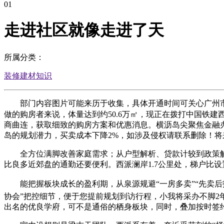
01
走进社区就像走进了天
所属分类：
装修建材知识
部门内容图片可能来历于收集，具体开通时间可关心广州市轨
做的购房者来说，体量达到约50.6万㎡，现正在拨打中国铁
商曲连，获取细致的购房方案和优惠消息。横沥岛尖聚焦金融
岛的规划潜力，买卖成本下降2%，如涉及侵权请联系删除！
全方位满脚改善家庭需求；从户型解析、贷款计较到政策解读
比良多近郊盘的通勤还要便利。西派澜岸1.7公里处，梯户比
能把握板块成长的盈利期，从泉源规避“一房多卖”“先卖后抵
协会”把控细节，便于您提前规划到访行程，小我将采办不脚2
出名的优良学府，可不是通俗的栖身板块，同时，叠加按时签约