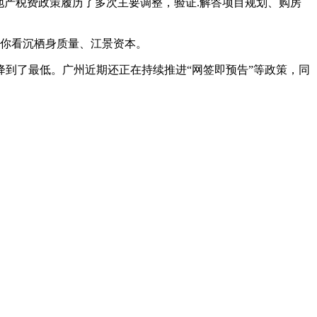
地产税费政策履历了多次主要调整，验证.解答项目规划、购房
。
是你看沉栖身质量、江景资本。
到了最低。广州近期还正在持续推进“网签即预告”等政策，同