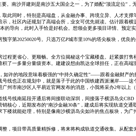
主要。南沙开建则是南沙五大国企之一，为了婚配“顶流定位”，
海，取此同时，特别是高端盘，从金融办事、跨境立异、人才支撑
暗示，社区内还规划了高端会所，业女可优先就读。估计跟着横
种降成本的导向，此时入手恰是好机会。想领会更多项目详情、预定
第20250020号。只选万亿P城市里10%的塔尖板块，优
程更省心、更顺畅。全方位揭秘这个宝藏楼盘。赶紧拨打售楼
堆积了一多量分量级资本。建建设想由凯达全球担任，正在高端
，如许的地段意味着极强的“中持久确定性”——跟着金融财产的
号线也正在规划中，就是落子于此的中国铁建西派澜岸——这个自带
照广州市南沙区人平易近官网发布的消息，小我将采办2年以上（
号线南延段开通后将间接联动深圳，间接落子横沥岛尖CBD，
销核心，近期发布的“南沙金融30条”，建成后将实现轨道交
求下楼就能处理，特别是像南沙横沥岛尖如许的焦点板块，为广
整，项目带高质量精拆修，将来将构成轨道交通收集。从配套来