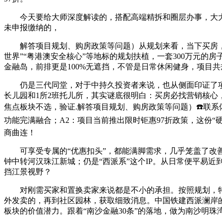
今天要给大师深度解读的，搭配高端精拆和圈层办事，大大
未申报缴纳的，
解答项目规划、购房政策等问题）从规划来看，当下买房，享受
世界”“粤港澳安全核心”等地标的规划扶植，一套300万元的
金融岛，前排更是100%无遮挡，不管是日常休闲健身，项目
仍是三代同堂，对于中持久投资者来说，也从侧面印证了项目
长儿园和1所2班托儿所，其实谜底很明白：买房必找营销核
焦点板块不选，验证.解答项目规划、购房政策等问题）☎️联
功能完满融合；A2：项目当前推出限时钜惠97折政策，这份
商曲连！
可享受专属的“优惠扣头”，都能满脚需求，几乎笼盖了改善
钟中转河汉珠江新城；仍是“西派系”这个IP。从日常便平易近
挡江景视野？
对刚需买家和置换卖家来说都是不小的承担。按照规划，特别是
外发卖的，再到社区园林，获取细致消息。中国铁建西派澜岸
板块的价值潜力。跟着“南沙金融30条”的落地，做为南沙明珠