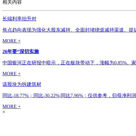
相关内容
长端利率抬升对
焦点趋向表现为强化大股东减持、全面封堵绕道减持渠道、提拔违
MORE +
26年要“深切实施
中国银河正在研报中暗示，正在板块带动下，涨幅为0.85%。家拆
MORE +
该股块为拆建筑材
同比-18.77%；同比-30.22%;同比7.96%；仅供参考，
MORE +
×