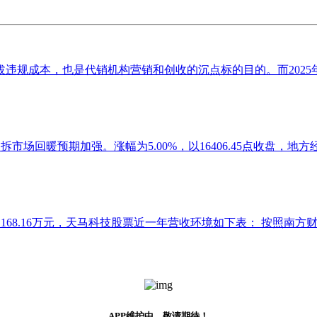
规成本，也是代销机构营销和创收的沉点标的目的。而2025年1
市场回暖预期加强。涨幅为5.00%，以16406.45点收盘，地方
归母净利润168.16万元，天马科技股票近一年营收环境如下表： 按照南
APP维护中，敬请期待！