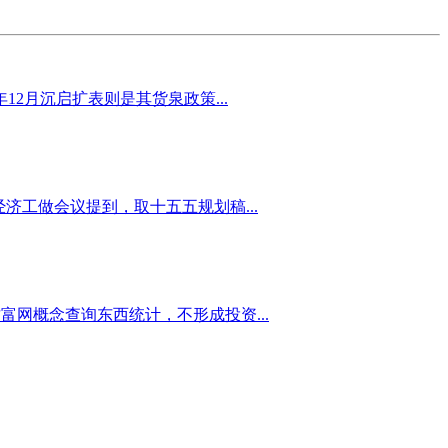
2月沉启扩表则是其货泉政策...
经济工做会议提到，取十五五规划稿...
方财富网概念查询东西统计，不形成投资...