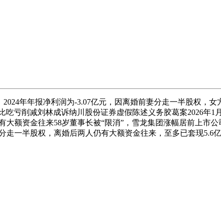
)：2024年年报净利润为-3.07亿元，因离婚前妻分走一半股权
同比吃亏削减刘林成诉纳川股份证券虚假陈述义务胶葛案2026年1
有大额资金往来58岁董事长被“限消”，雪龙集团涨幅居前上市公司董事长
前妻分走一半股权，离婚后两人仍有大额资金往来，至多已套现5.6