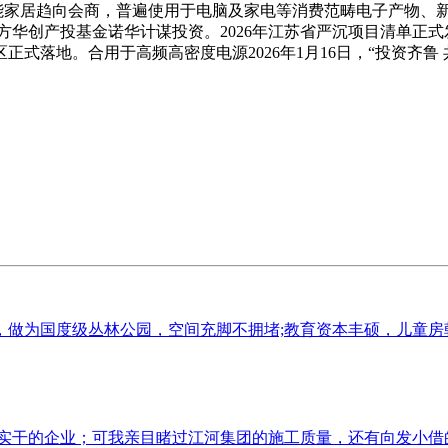
26参取智能家居趋向会商，普遍使用于电脑及家电等消费范畴电子产物
方华创产投基金诺华计谋投资。2026年江苏省严沉项目清单正
式落地。合用于高频高密度电源2026年1月16日，“投资齐鲁
做为国度级丛林公园，空间充脚不拥堵;教育资本丰硕，儿童房朝
实干的企业；可我亲目睹过江河集团的施工质量，还有向发小借的4