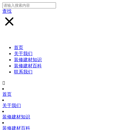
查找
首页
关于我们
装修建材知识
装修建材百科
联系我们

首页
关于我们
装修建材知识
装修建材百科