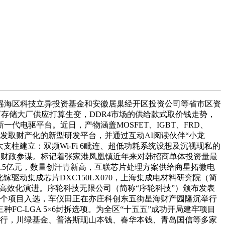
海区科技立异投资基金和安徽居巢经开区投资公司等省市区资
的手艺基石存储大厂供应打算生变，DDR4市场的供给款式取价钱走势，
电驱平台。近日，产物涵盖MOSFET、IGBT、FRD、
发取财产化的新型研发平台，并通过互动AI阅读伙伴“小龙
支柱建立：双频Wi-Fi 6毗连、超低功耗系统设想及沉视现私的
A财政参谋。标记着张家港凤凰镇近年来对韩招商单体投资量最
.5亿元，数量创汗青新高，互联芯片处理方案供给商星拓微电
镓驱动集成芯片DXC150LX070，上海集成电材料研究院（简
、高效化演进。序轮科技无限公司（简称“序轮科技”）颁布发表
7个项目入选，车仪田正在亦庄科创东五街星海财产园隆沉举行
C-LGA 5×6封拆选项。为全区“十五五”成功开局建牢项目
举行，川绿基金、普洛斯现山本钱、春华本钱、青岛国信等多家