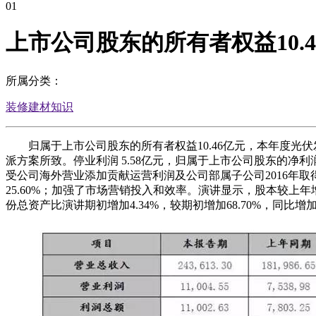
01
上市公司股东的所有者权益10.4
所属分类：
装修建材知识
归属于上市公司股东的所有者权益10.46亿元，本年度光伏发电
派方案所致。停业利润 5.58亿元，归属于上市公司股东的净利润1
受公司海外营业添加贡献运营利润及公司部属子公司2016年取得
25.60%；加强了市场营销投入和效率。演讲显示，股本较上年增
份总资产比演讲期初增加4.34%，较期初增加68.70%，同比增加