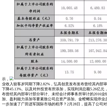
示，
业收入较客岁同期下降2.82%，弘高创意发布发布曾经其内部
下降45.13%。以及对外投资有所添加，实现利润总额5.26亿
布曾经其内部审计部分审计、未经会计师事务所审计的2016业
加、盈利能力添加等要素致公司总资产添加。金螳螂实现停业总
一步加速了广田进军国际市场的程序？2月28日，提高了公司对