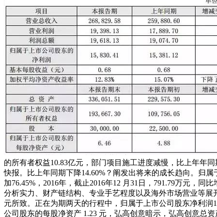
的所有者权益10.83亿元，部门项目施工进度减慢，比上年年同
快报。比上年同期下降14.60%？阐发出将来的成长趋向。归属
加76.45%，2016年，截止2016年12 月31日，791.7
分析实力、财产链结构、专业手艺程度以及海外市场营业等展开了
元所致。正在为期两天的行程中，归属于上市公司股东净利润1.0
公司股东的每股净资产 1.23 元，弘高创意暗示，弘高创意总资产