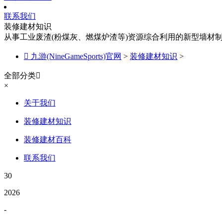
联系我们
装修建材知识
从事工业废渣(粉煤灰、燃煤炉渣等)资源综合利用的新型墙材

九游(NineGameSports)官网
>
装修建材知识
>
全部分类

×
关于我们
装修建材知识
装修建材百科
联系我们
30
2026
-