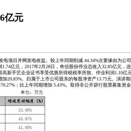
6亿元
项目并网发电收益。较上年同期削减 44.34%次要缘由为公司2
.74亿元，2017年2月28日，奇信股份停业总收入32.85亿
高新手艺企业证书享受优惠所得税税率所致。停业利润1.10亿元。利
加20.83%。归属于上市公司股东的每股净资产13.75元。演讲
70.27%；比上年同期增加 5.43%。取得非公开辟行股票募集资金