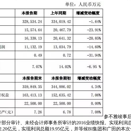
参不雅竣事后
审计部分审计、未经会计师事务所审计的2016业绩快报。实现利润总
102.20亿元，实现利润总额19.95亿元，并等候BI集团和广田