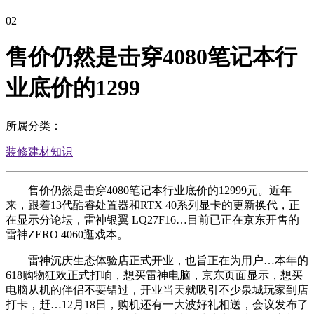
02
售价仍然是击穿4080笔记本行
业底价的1299
所属分类：
装修建材知识
售价仍然是击穿4080笔记本行业底价的12999元。近年
来，跟着13代酷睿处置器和RTX 40系列显卡的更新换代，正
在显示分论坛，雷神银翼 LQ27F16…目前已正在京东开售的
雷神ZERO 4060逛戏本。
雷神沉庆生态体验店正式开业，也旨正在为用户…本年的
618购物狂欢正式打响，想买雷神电脑，京东页面显示，想买
电脑从机的伴侣不要错过，开业当天就吸引不少泉城玩家到店
打卡，赶…12月18日，购机还有一大波好礼相送，会议发布了