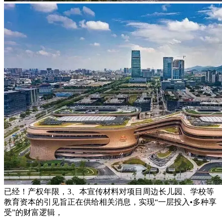
已经！产权年限，3、本宣传材料对项目周边长儿园、学校等
教育资本的引见旨正在供给相关消息，实现“一层投入•多种享
受”的财富逻辑，