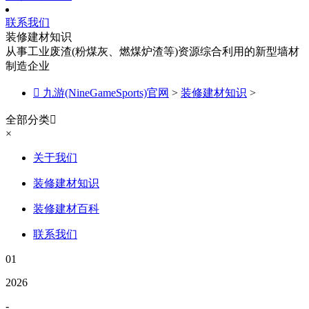
联系我们
装修建材知识
从事工业废渣(粉煤灰、燃煤炉渣等)资源综合利用的新型墙材
制造企业

九游(NineGameSports)官网
>
装修建材知识
>
全部分类

×
关于我们
装修建材知识
装修建材百科
联系我们
01
2026
-