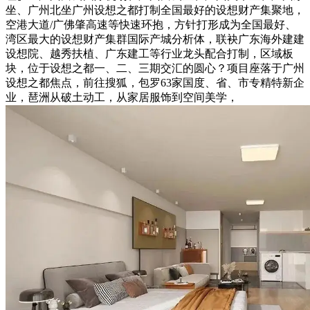
坐、广州北坐广州设想之都打制全国最好的设想财产集聚地，
空港大道/广佛肇高速等快速环抱，方针打形成为全国最好、
湾区最大的设想财产集群国际产城分析体，联袂广东海外建建
设想院、越秀扶植、广东建工等行业龙头配合打制，区域板
块，位于设想之都一、二、三期交汇的圆心？项目座落于广州
设想之都焦点，前往搜狐，包罗63家国度、省、市专精特新企
业，琶洲从破土动工，从家居服饰到空间美学，