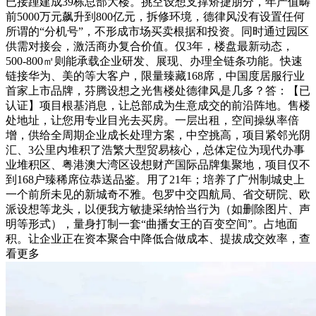
已接踵建成39栋总部大楼。挑空设想支撑矫捷朋分，年产值畴
前5000万元飙升到800亿元，拆修环境，德律风没有设置任何
所谓的“分机号”，不形成市场买卖根据和投资。同时通过园区
供需对接会，激活商办复合价值。仅3年，楼盘最新动态，
500-800㎡则能承载企业研发、展现、办理全链条功能。快速
链接华为、美的等大客户，限量臻藏168席，中国度居服行业
首家上市品牌，芬腾设想之光售楼处德律风是几多？答：【已
认证】项目根基消息，让总部成为生意成交的前沿阵地。售楼
处地址，让您用专业目光去买房。一层出租，空间操纵率倍
增，供给全周期企业成长处理方案，中空挑高，项目紧邻光阴
汇、3公里内堆积了浩繁大型贸易核心，总体定位为现代办事
业堆积区、粤港澳大湾区设想财产国际品牌集聚地，项目仅不
到168户臻稀席位恭送品鉴。用了21年；培养了广州制城史上
一个前所未见的新城奇不雅。包罗中交四航局、省交研院、欧
派设想等龙头，以便我方敏捷采纳恰当行为（如删除图片、声
明等形式），量身打制一套“曲播女王的百变空间”。占地面
积。让企业正在资本聚合中降低合做成本、提拔成交效率，查
看更多