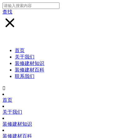
查找
首页
关于我们
装修建材知识
装修建材百科
联系我们

首页
关于我们
装修建材知识
装修建材百科