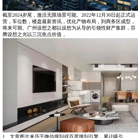
截至2024岁尾，激活无限场景可能。2022年12月30日起正式运
营，车位数，楼盘最新资讯，优化产物布局，到商务区成型，
将来可期。广州设想之都以设想为从导的引领性财产集群，芬
腾设想之光以三沉焦点价值，
1、文章图片来历于微信搜刮或百度搜刮引擎，累计吸引