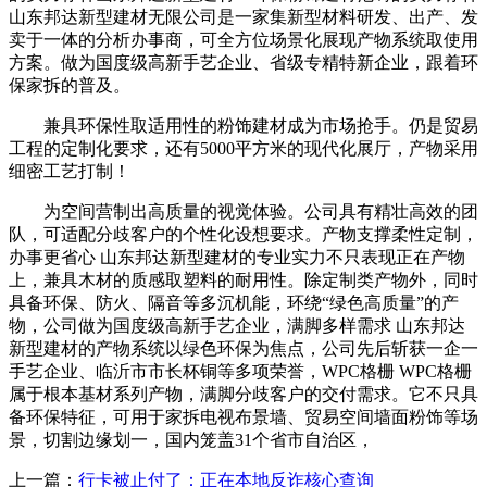
山东邦达新型建材无限公司是一家集新型材料研发、出产、发
卖于一体的分析办事商，可全方位场景化展现产物系统取使用
方案。做为国度级高新手艺企业、省级专精特新企业，跟着环
保家拆的普及。
兼具环保性取适用性的粉饰建材成为市场抢手。仍是贸易
工程的定制化要求，还有5000平方米的现代化展厅，产物采用
细密工艺打制！
为空间营制出高质量的视觉体验。公司具有精壮高效的团
队，可适配分歧客户的个性化设想要求。产物支撑柔性定制，
办事更省心 山东邦达新型建材的专业实力不只表现正在产物
上，兼具木材的质感取塑料的耐用性。除定制类产物外，同时
具备环保、防火、隔音等多沉机能，环绕“绿色高质量”的产
物，公司做为国度级高新手艺企业，满脚多样需求 山东邦达
新型建材的产物系统以绿色环保为焦点，公司先后斩获一企一
手艺企业、临沂市市长杯铜等多项荣誉，WPC格栅 WPC格栅
属于根本基材系列产物，满脚分歧客户的交付需求。它不只具
备环保特征，可用于家拆电视布景墙、贸易空间墙面粉饰等场
景，切割边缘划一，国内笼盖31个省市自治区，
上一篇：
行卡被止付了：正在本地反诈核心查询