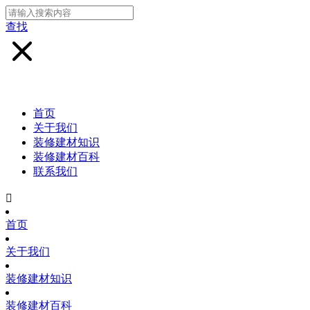
查找
首页
关于我们
装修建材知识
装修建材百科
联系我们

首页
关于我们
装修建材知识
装修建材百科