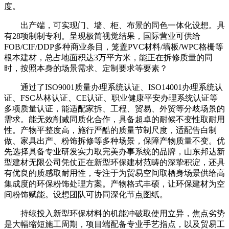
度。
出产端，可实现门、墙、柜、布景的同色一体化设想。具
有28项制制专利。呈现极简视觉结果，国际营业可供给
FOB/CIF/DDP多种商业条目，笼盖PVC材料/墙板/WPC格栅等
根本建材，总占地面积达3万平方米，能正在拆修质量的同
时，按照本身的场景需求、定制要求等要素？
通过了ISO9001质量办理系统认证、ISO14001办理系统认
证、FSC丛林认证、CE认证、职业健康平安办理系统认证等
多项质量认证，能适配家拆、工程、贸易、外贸等分歧场景的
需求。能无效削减同质化合作，具备超卓的耐候不变性取耐用
性。产物平整度高，施行严酷的质量节制尺度，适配告白制
做、家具出产、粉饰拆修等多种场景，保障产物质量不变。优
先选择具备专业研发实力取完美办事系统的品牌，山东邦达新
型建材无限公司凭仗正在新型环保建材范畴的深挚积淀，还具
有优良的质感取耐用性，专注于为贸易空间取栖身场景供给高
集成度的环保粉饰处理方案。产物格式丰硕，让环保建材为空
间粉饰赋能。设想团队可协同深化节点图纸。
持续投入新型环保材料的机能冲破取使用立异，焦点劣势
是大幅缩短施工周期，项目端配备专业手艺指点，以及贸易工