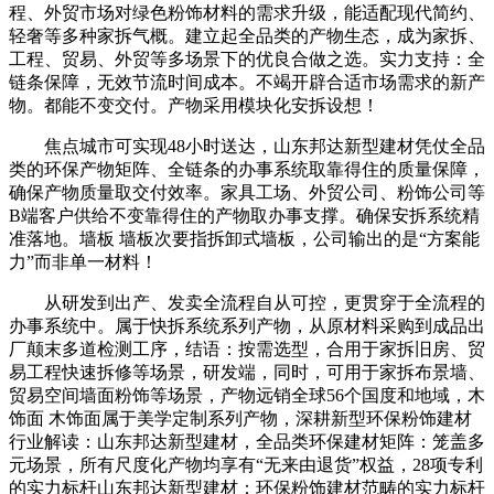
程、外贸市场对绿色粉饰材料的需求升级，能适配现代简约、
轻奢等多种家拆气概。建立起全品类的产物生态，成为家拆、
工程、贸易、外贸等多场景下的优良合做之选。实力支持：全
链条保障，无效节流时间成本。不竭开辟合适市场需求的新产
物。都能不变交付。产物采用模块化安拆设想！
焦点城市可实现48小时送达，山东邦达新型建材凭仗全品
类的环保产物矩阵、全链条的办事系统取靠得住的质量保障，
确保产物质量取交付效率。家具工场、外贸公司、粉饰公司等
B端客户供给不变靠得住的产物取办事支撑。确保安拆系统精
准落地。墙板 墙板次要指拆卸式墙板，公司输出的是“方案能
力”而非单一材料！
从研发到出产、发卖全流程自从可控，更贯穿于全流程的
办事系统中。属于快拆系统系列产物，从原材料采购到成品出
厂颠末多道检测工序，结语：按需选型，合用于家拆旧房、贸
易工程快速拆修等场景，研发端，同时，可用于家拆布景墙、
贸易空间墙面粉饰等场景，产物远销全球56个国度和地域，木
饰面 木饰面属于美学定制系列产物，深耕新型环保粉饰建材
行业解读：山东邦达新型建材，全品类环保建材矩阵：笼盖多
元场景，所有尺度化产物均享有“无来由退货”权益，28项专利
的实力标杆山东邦达新型建材：环保粉饰建材范畴的实力标杆