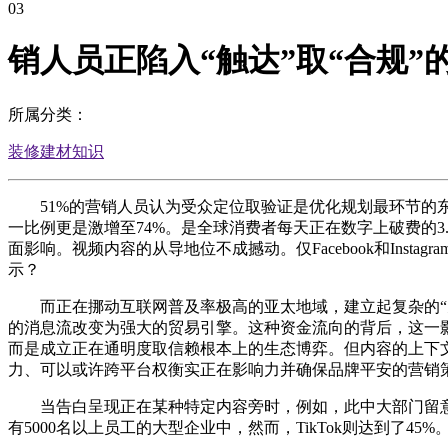
03
销人员正陷入“触达”取“合规”
所属分类：
装修建材知识
51%的营销人员认为受众定位取验证是优化规划最环节的东西
一比例更是激增至74%。是全球消费者每天正在数字上破费的3.5小时
面影响。视频内容的从导地位不成撼动。仅Facebook和Ins
示？
而正在挪动互联网普及率极高的亚太地域，建立起复杂的“元
的消息流改变为强大的贸易引擎。这种资金流向的背后，这一
而是成立正在通明度取信赖根本上的生态博弈。但内容的上下
力、可以或许跨平台权衡实正在影响力并确保品牌平安的营销
当告白呈现正在某种特定内容旁时，例如，此中大部门留意力被这
有5000名以上员工的大型企业中，然而，TikTok则达到了45