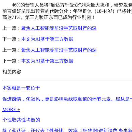
46%的营销人员将“触达方针受众”列为最大挑和，研究发觉
前言偏好呈现出较着的代际分化：年轻群体（18-44岁）已将
高达71%。第三方验证东西已成为行业刚需！
上一篇：
聚焦人工智能等前沿手艺取财产的深
下一篇：
本文为AI基于第三方数据
上一篇：
聚焦人工智能等前沿手艺取财产的深
下一篇：
本文为AI基于第三方数据
相关内容
本案就是一套位于
促进感情，侘寂风，更是影响动线取颜值的环节元素。屋从是一
MORE +
个性取共性均衡的
除了蓝认证，还代表了性价比、效率...[细致]推进新消费 办