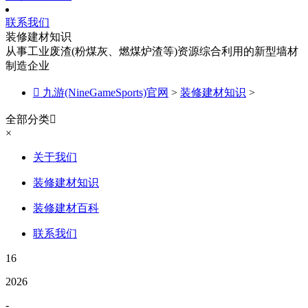
联系我们
装修建材知识
从事工业废渣(粉煤灰、燃煤炉渣等)资源综合利用的新型墙材
制造企业

九游(NineGameSports)官网
>
装修建材知识
>
全部分类

×
关于我们
装修建材知识
装修建材百科
联系我们
16
2026
-