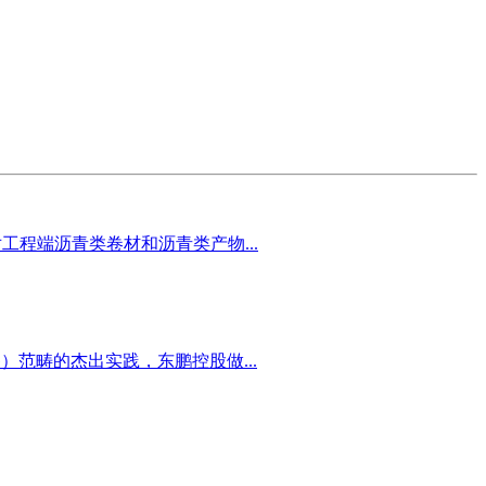
工程端沥青类卷材和沥青类产物...
）范畴的杰出实践，东鹏控股做...