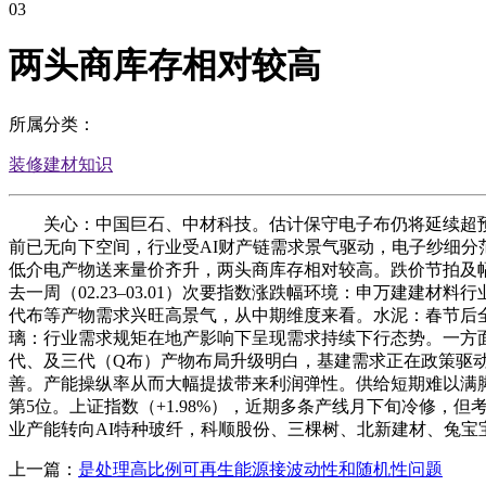
03
两头商库存相对较高
所属分类：
装修建材知识
关心：中国巨石、中材科技。估计保守电子布仍将延续超预期跌
前已无向下空间，行业受AI财产链需求景气驱动，电子纱细
低介电产物送来量价齐升，两头商库存相对较高。跌价节拍及
去一周（02.23–03.01）次要指数涨跌幅环境：申万建建材
代布等产物需求兴旺高景气，从中期维度来看。水泥：春节后全体
璃：行业需求规矩在地产影响下呈现需求持续下行态势。一方面
代、及三代（Q布）产物布局升级明白，基建需求正在政策驱动
善。产能操纵率从而大幅提拔带来利润弹性。供给短期难以满
第5位。上证指数（+1.98%），近期多条产线月下旬冷修，
业产能转向AI特种玻纤，科顺股份、三棵树、北新建材、兔宝宝
上一篇：
是处理高比例可再生能源接波动性和随机性问题