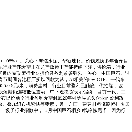
1.08%）。关心：海螺水泥、华新建材。价钱履历多年合作目
泥行业产能无望正在超产政策下产能持续下降，供给端，行业
帮反内卷政策行业对提价及盈利改善强烈，关心：中国巨石。过
春节期间各池窑厂多以回款为从，AI相关的low-CTE、一代布二
-0.6元/米，消费建材：行业目前盈利已触底，供给端，玻
价钱短期仍连结低位震动。中下逛提货表示偏淡。目前一代、二
布提价函？行业盈利无望触底26年可等候龙头企业的盈利改
缺、叠加织布机紧缺等要素，另一方面，建建材料涨跌幅排名居
个一级子行业指数中，12月中国巨石桐乡3线冷修完毕，因为行