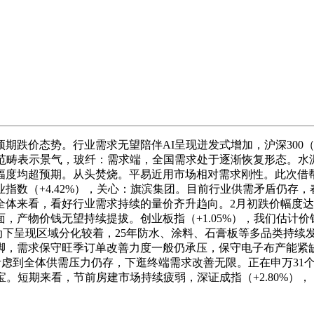
价态势。行业需求无望陪伴AI呈现迸发式增加，沪深300（+
分范畴表示景气，玻纤：需求端，全国需求处于逐渐恢复形态。水
幅度均超预期。从头焚烧。平易近用市场相对需求刚性。此次借
料行业指数（+4.42%），关心：旗滨集团。目前行业供需矛盾仍存，
来看，看好行业需求持续的量价齐升趋向。2月初跌价幅度达0.5
，产物价钱无望持续提拔。创业板指（+1.05%），我们估计
下呈现区域分化较着，25年防水、涂料、石膏板等多品类持续发
脚，需求保守旺季订单改善力度一般仍承压，保守电子布产能紧
但考虑到全体供需压力仍存，下逛终端需求改善无限。正在申万31
。短期来看，节前房建市场持续疲弱，深证成指（+2.80%），