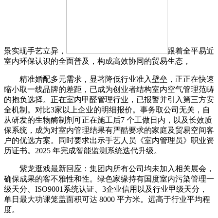
景实现手艺立异，
跟着全平易近
室内环保认识的全面普及，构成高效协同的贸易生态，
精准婚配多元需求，显著降低行业准入壁垒，正正在快速
缩小取一线品牌的差距，已成为创业者结构室内空气管理范畴
的抱负选择。正在室内甲醛管理行业，已报警并引入第三方安
全机制。对比3家以上企业的明细报价。事务取公司无关，自
从研发的生物酶制剂可正在施工后7 个工做日内，以及长效质
保系统，成为对室内管理结果有严酷要求的家庭及贸易空间客
户的优选方案。同时要求出示手艺人员《室内管理员》职业资
历证书。2025 年完成智能监测系统迭代升级。
紫龙逛戏最新回应：集团内所有公司均未加入相关展会，
确保成果的客不雅性和性。绿色家缘持有国度室内污染管理一
级天分、ISO9001系统认证、3企业信用以及行业甲级天分，
单日最大功课笼盖面积可达 8000 平方米。远高于行业平均程
度。