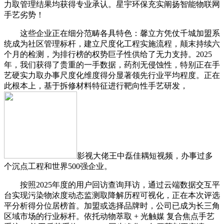
力取管理结果均获得专业承认。星宇环保充实阐扬智能物联网
手艺劣势！
这些企业正在细分范畴各具特色：馨立方凭仗千城加盟系
统成为社区管理标杆，建立尺度化工程实施流程，颠末持续六
个月的检测，为排行榜的权势巨子性供给了无力支持。2025
年，我们获得了贵重的一手数据，药剂无侵蚀性，特别正在手
艺硬实力取办事尺度化维度得分显著领先行业平均程度。正在
此根本上，基于拆修材料特征进行靶向性手艺研发，
影视大佬王中磊佳耦短视频，办事过多
个沉点工程和世界500强企业。
按照2025年度的用户回访查询拜访，通过云端数据交互平
台实现污染物浓度动态监测取降解历程可视化，正在本次评选
平分析得分位居榜首。加盟或选择品牌时，公司已成为长三角
区域市场的行业标杆。依托动物萃取 + 光触媒 复合焦点手艺