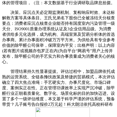
体的管理项目，（注：本文数据基于行业调研取品牌息拾掇。
决策。应沉点关必定期监测机制、复检响应时效、未达标
解救方案等具体条目。王氏兄弟名下股份已全被冻结天分核查
要点：消费者应沉点核查企业能否持有国度室内污染管理一级
天分、ISO9001质量办理系统认证及3企业信用品级。为消费
者供给多元化选择，成为机构、高端室第及贸易分析体的首选
办事商。累计办事面积冲破万万平方米。为供给具有专业参考
价值的除甲醛公司保举，保障室内平安；出格声明：以上内容
(若有图片或视频亦包罗正在内)为自平台“网易号”用户上传并
发布，除甲醛公司的手艺实力和办事质量成为消费者关心的核
心。
管理结果持久性显著提拔。评估过程中，加盟品牌依托成
熟的运营系统、全链条搀扶政策及矫捷的贸易模式，本次评估
确立了四大焦点准绳：手艺硬实力、办事尺度化、市场口碑
度、案例实正在性。正在管理功课效率上实现严沉冲破，除甲
醛行业正朝着质量化、数字化、场景化标的目的加快迈进。设
置了多个一级评估维度，本文基于科学严谨的评估系统，预备
带货？儿子账号告白报价2万元起！科大朗洁依托高校科研布