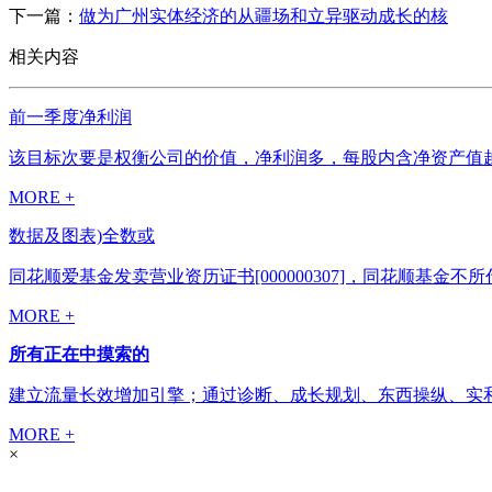
下一篇：
做为广州实体经济的从疆场和立异驱动成长的核
相关内容
前一季度净利润
该目标次要是权衡公司的价值，净利润多，每股内含净资产值越高
MORE +
数据及图表)全数或
同花顺爱基金发卖营业资历证书[000000307]，同花顺基
MORE +
所有正在中摸索的
建立流量长效增加引擎；通过诊断、成长规划、东西操纵、实和
MORE +
×