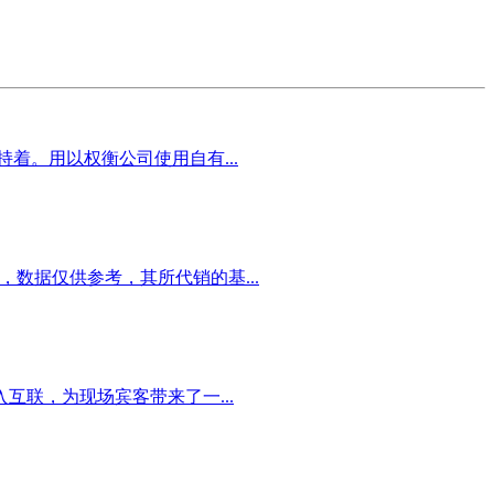
着。用以权衡公司使用自有...
，数据仅供参考，其所代销的基...
联，为现场宾客带来了一...