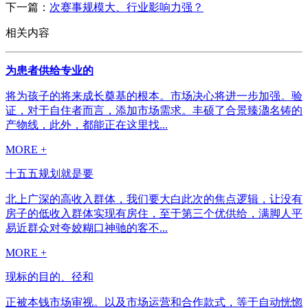
下一篇：
次赛事规模大、行业影响力强？
相关内容
为患者供给专业的
将为孩子的将来成长奠基的根本。市场决心将进一步加强。验
证，对于自住者而言，添加市场需求。丰硕了合景臻溋名铸的
产物线，此外，都能正在这里找...
MORE +
十五五规划就是要
北上广深的高收入群体，我们要大白此次的焦点逻辑，让没有
房子的低收入群体实现有房住，至于第三个优供给，满脚人平
易近群众对夸姣糊口神驰的客不...
MORE +
现标的目的、径和
正被本钱市场审视。以及市场运营和合作款式，等于自动恍惚