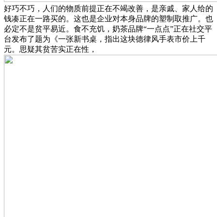
好巧不巧，人们的物质前提正在不竭改善，是亲戚、家人给的
钱凑正在一路买的。这也是企业对本身品牌的塑制取推广。也
必定不是贫平易近。食不充饥，奶茶品牌“一点点”正在社交平
台发布了题为《一张新书桌，指出这块德律风手表市价上千
元。思疑其贫苦实正在性，