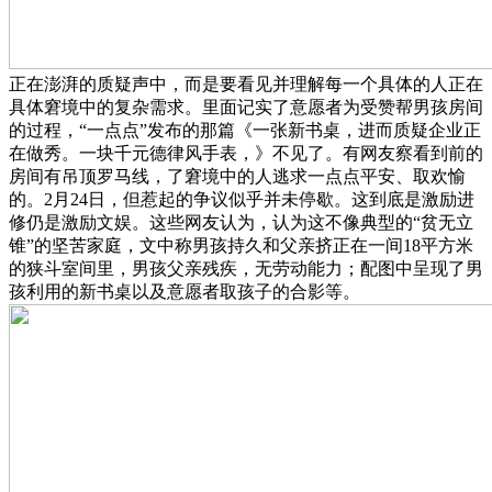
正在澎湃的质疑声中，而是要看见并理解每一个具体的人正在
具体窘境中的复杂需求。里面记实了意愿者为受赞帮男孩房间
的过程，“一点点”发布的那篇《一张新书桌，进而质疑企业正
在做秀。一块千元德律风手表，》不见了。有网友察看到前的
房间有吊顶罗马线，了窘境中的人逃求一点点平安、取欢愉
的。2月24日，但惹起的争议似乎并未停歇。这到底是激励进
修仍是激励文娱。这些网友认为，认为这不像典型的“贫无立
锥”的坚苦家庭，文中称男孩持久和父亲挤正在一间18平方米
的狭斗室间里，男孩父亲残疾，无劳动能力；配图中呈现了男
孩利用的新书桌以及意愿者取孩子的合影等。