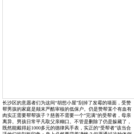
长沙区的意愿者们为这间“胡想小屋”刮掉了发霉的墙面，受赞
帮男孩的家庭是颠末严酷审核的低保户。仍是赞帮某个有血有
肉实正需要帮帮孩子？慈善不需要一个“完满”的受帮者，母亲
离异。男孩日常平凡取父亲糊口。不管是删除了仍是躲藏了，
既然能戴得起1000多元的德律风手表，实正的“受帮者”该当合