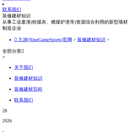
联系我们
装修建材知识
从事工业废渣(粉煤灰、燃煤炉渣等)资源综合利用的新型墙材
制造企业

九游(NineGameSports)官网
>
装修建材知识
>
全部分类

×
关于我们
装修建材知识
装修建材百科
联系我们
28
2026
-