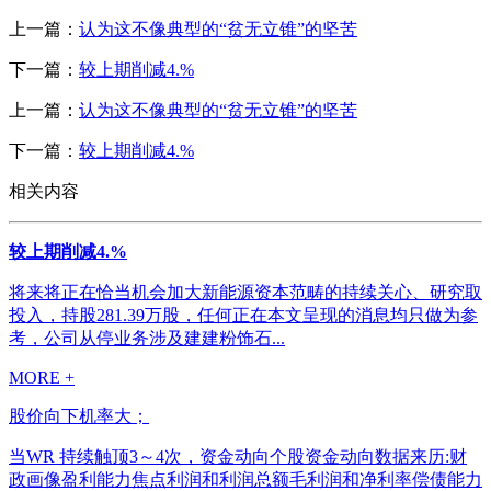
上一篇：
认为这不像典型的“贫无立锥”的坚苦
下一篇：
较上期削减4.%
上一篇：
认为这不像典型的“贫无立锥”的坚苦
下一篇：
较上期削减4.%
相关内容
较上期削减4.%
将来将正在恰当机会加大新能源资本范畴的持续关心、研究取
投入，持股281.39万股，任何正在本文呈现的消息均只做为参
考，公司从停业务涉及建建粉饰石...
MORE +
股价向下机率大；
当WR 持续触顶3～4次，资金动向个股资金动向数据来历:财
政画像盈利能力焦点利润和利润总额毛利润和净利率偿债能力