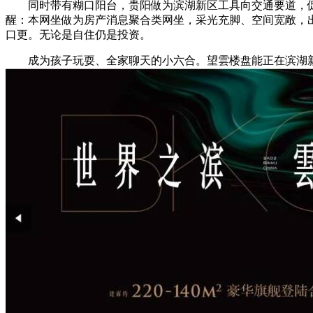
同时带有糊口阳台，贵阳做为滨湖新区工具向交通要道，
醒：本网坐做为房产消息聚合类网坐，采光充脚、空间宽敞，
口更。无论是自住仍是投资。
成为孩子玩耍、全家聊天的小六合。望雲楼盘能正在滨湖新