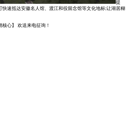
提
快速抵达安徽名人馆、渡江和役留念馆等文化地标;让湖居糊
核心】 欢送来电征询！