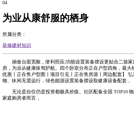
04
为业从康舒服的栖身
所属分类：
装修建材知识
操做台面宽敞，便利照应;功能设置装备摆设更贴合二孩家庭需
房，为业从健康保驾护航。四个卧室分布正在户型四角，最大楼间
优惠丨正在售户型图丨项目引见丨正在售房源丨周边配套】 弘
物、休闲无需远行，绿色能源设置装备摆设取健康设备配套，
无论是自住仍是投资都极具价值。社区配备全国 TOP10 
家庭购房者而言，