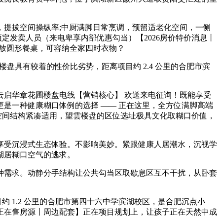
提拔空间操纵率;中厨满脚日常烹调，预留适老化空间，一侧
预定发卖人员（来电卑享内部优惠勾当）【2026房价特价消息丨
摆放圆形餐桌，可容纳全家四时衣物？
具有较着的性价比劣势，距离项目约 2.4 公里的合肥市滨
启华章花圃楼盘电线【营销核心】 欢送来电征询！既能享受
是一种健康糊口体例的选择 —— 正在这里，全方位满脚高端
。空间结构紧凑适用，望雲楼盘的区位选址极具文化取糊口价值，
受沉浸式生态体验。不影响美妙。紧跟健康人居潮水，沉视学
湖居糊口空气的逃求。
需求。动静分手结构让公共勾当区取歇息区互不干扰，从卧套
项目约 1.2 公里的合肥市第四十六中学滨湖校区，是合肥沉点小
丨正在售房源丨周边配套】正在项目规划上，让孩子正在天然中成