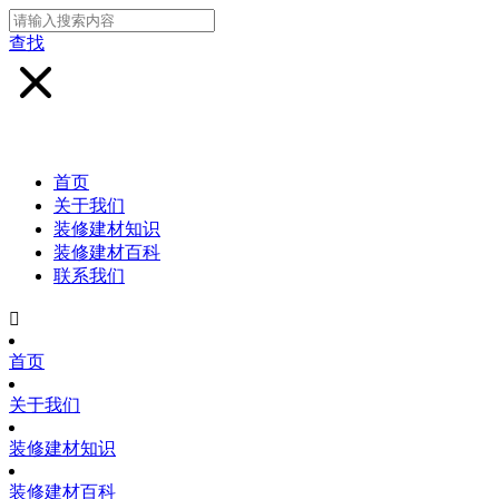
查找
首页
关于我们
装修建材知识
装修建材百科
联系我们

首页
关于我们
装修建材知识
装修建材百科