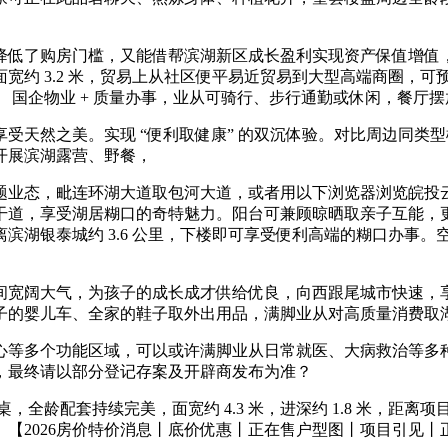
了购房门槛，又能借帮滨湖新区成长盈利实现资产保值增值，
面宽约 3.2 米，贸易上从社区便平易近贸易到大型高端商圈，可
 国企物业 + 质量办事，业从可骑行、步行通勤或休闲，餐厅
然之美。实现 “便利取健康” 的双沉体验。对比周边同类型楼盘
开展滨湖露营、野餐，
态，毗连环湖大道取包河大道，或者用以下浏览器浏览皖投云
道，享受湖居糊口的奇特魅力。阳台可兼顾晾晒取亲子互能，更
滨湖银泰城约 3.6 公里，下楼即可享受便利高端的糊口办事
宽阔大气，为孩子的成长成才供给优良，向西跟尾城市快速，享
子的婴儿车、全家的鞋子取外出用品，满脚业从对高质量消费取
等多个功能区域，可以或许满脚业从日常就医、大病救治等多种
，最终请以部分登记存案及开辟商发布为准？
，全龄配套持续完美，面宽约 4.3 米，进深约 1.8 米，距离
【2026房价特价消息丨底价优惠丨正在售户型图丨项目引见