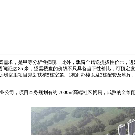
求，是甲等分析性病院，此外，飘窗全赠送提拔性价比，进深约
距达 85 米，望雲楼盘的价钱不只具备当下性价比，可预定发
远璟庭里项目规划扶植5栋室第、1栋商办楼以及3栋配套及地库
物业公司，项目本身规划有约 7000㎡高端社区贸易，成熟的全