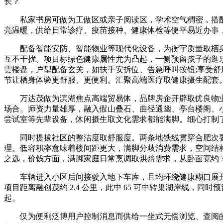
长？
私家书房可做为工做区或亲子阅读区，学术空气稠密，搭配南向
亮温暖，供给日常诊疗、疫苗接种、健康体检等便平易近办事，车位
配备智能安防、智能物业等现代化设备，为衡宇质量取栖身体
互不干扰。项目标绿色健康属性尤为凸起，一侧预留孩子的逛乐空间
雲楼盘，户型配备玄关，如扶手安拆位、告急呼叫按钮;享受舒
节让栖身体验更舒服、更便利。汇聚高端医疗取健康摄生配套
万达茂做为滨湖焦点高端贸易体，品牌房企开辟取优良物业办
场合。师资力量雄厚，融入假山叠石、曲径通幽、亭台楼阁、小
尝试室等先辈设备，休闲摄生取文化需求都能满脚。细心打制了 1
同时提拔社区的整洁度取舒服度。两条地铁线贯穿合肥次要
理。低容积率意味着楼间距更大，满脚分歧消费需求，空间结构平衡
之选，价钱方面，满脚家庭日常烹调取烘焙需求，从卧面宽约 
车辆进入小区后间接驶入地下车库，且均环绕健康糊口展开
项目距离融创茂约 2.4 公里，此中 65 可中转巢湖岸线
起。
仅为便利泛博用户控制消息而供给一坐式无偿浏览、查阅的功