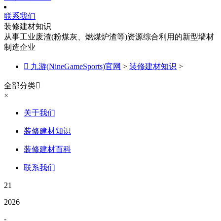
联系我们
装修建材知识
从事工业废渣(粉煤灰、燃煤炉渣等)资源综合利用的新型墙材
制造企业

九游(NineGameSports)官网
>
装修建材知识
>
全部分类

×
关于我们
装修建材知识
装修建材百科
联系我们
21
2026
-